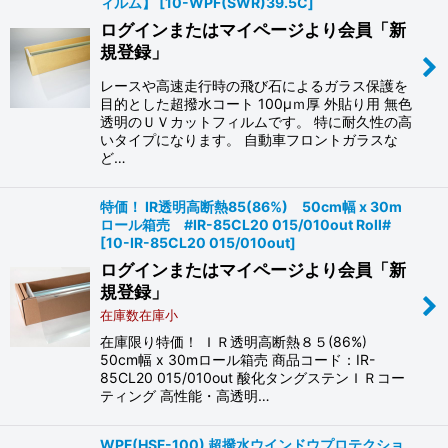
ィルム】
[
10-WPF(SWR)39.5C
]
ログインまたはマイページより会員「新
規登録」
レースや高速走行時の飛び石によるガラス保護を
目的とした超撥水コート 100μｍ厚 外貼り用 無色
透明のＵＶカットフィルムです。 特に耐久性の高
いタイプになります。 自動車フロントガラスな
ど…
特価！ IR透明高断熱85(86%) 50cm幅 x 30m
ロール箱売 #IR-85CL20 015/010out Roll#
[
10-IR-85CL20 015/010out
]
ログインまたはマイページより会員「新
規登録」
在庫数在庫小
在庫限り特価！ ＩＲ透明高断熱８５(86%)
50cm幅 x 30mロール箱売 商品コード：IR-
85CL20 015/010out 酸化タングステンＩＲコー
ティング 高性能・高透明…
WPF(HSF-100) 超撥水ウインドウプロテクショ