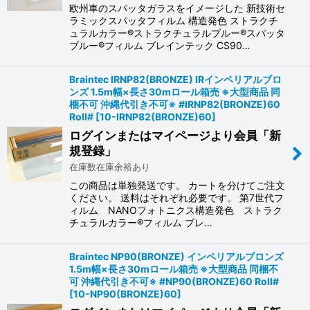
欧州車のスパッタガラスをイメージした 新技術セ
ラミックスパッタフィルム 構造発色 ストラクチ
ュラルカラー®ストラクチュラルブルー®スパッタ
ブルー®フィルム ブレインテック CS90…
Braintec IRNP82(BRONZE) IRインペリアルブロ
ンズ 1.5m幅×長さ30mロール箱売 ※大型商品 同
梱不可 沖縄代引き不可※ #IRNP82(BRONZE)60
Roll#
[
10-IRNP82(BRONZE)60
]
ログインまたはマイページより会員「新
規登録」
在庫数在庫余裕あり
この商品は単独発送です。 カートを分けてご注文
ください。 送料はそれぞれ必要です。 第7世代フ
ィルム NANOフォトニクス構造発色 ストラク
チュラルカラー®フィルム ブレ…
Braintec NP90(BRONZE) インペリアルブロンズ
1.5m幅×長さ30mロール箱売 ※大型商品 同梱不
可 沖縄代引き不可※ #NP90(BRONZE)60 Roll#
[
10-NP90(BRONZE)60
]