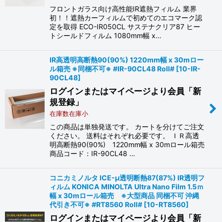
フロントガラス向け高性能IR遮熱フィルム 業界
初！！遮熱カーフィルムで初めてのエコマーク認
定を取得 ECO-IR050CL サステナクリア87 ヒー
トシールドフィルム 1080mm幅 x…
IR高透明高断熱90(90%) 1220mm幅 x 30mロー
ル箱売 ※同梱不可※ #IR-90CL48 Roll#
[
10-IR-
90CL48
]
ログインまたはマイページより会員「新
規登録」
在庫数在庫小
この商品は単独発送です。 カートを分けてご注文
ください。 送料はそれぞれ必要です。 ＩＲ高透
明高断熱90(90%) 1220mm幅 x 30mロール箱売
商品コード：IR-90CL48 …
コニカミノルタ ICE-μ透明断熱87(87%) IR透明フ
ィルム KONICA MINOLTA Ultra Nano Film 1.5ｍ
幅 x 30mロール箱売 ※大型商品 同梱不可 沖縄
代引き不可※ #RT8560 Roll#
[
10-RT8560
]
ログインまたはマイページより会員「新