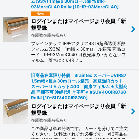
ム(93%) 1m幅 x 30mロール箱売 #IR-
93MoreCL40 Roll#
[
10-IR-93MoreCL40
]
ログインまたはマイページより会員「新
規登録」
在庫数在庫余裕あり
ブレインテック IRモアクリア93 IR超高透明断熱
フィルム(93%) 1m幅 x 30mロール箱売 商品コ
ード：IR-93MoreCL40 可視光線の下がらないフ
ィルム、落ちにくいIRフ…
旧商品在庫限り特価 Braintec スーパーUVIR87
1.5m幅×長さ30mロール箱売 高遮熱IRカット
スーパーＵＶカット400 健康フィルム ※大型商
品 同梱不可 沖縄代引き不可※ #SUV400IR8760
Roll#
[
10-SUV400IR8760
]
ログインまたはマイページより会員「新
規登録」
在庫数在庫余裕あり
この商品は単独発送です。 カートを分けてご注文
ください。 送料はそれぞれ必要です。 ※旧商品在