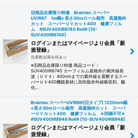
旧商品在庫限り特価 Braintec スーパー
UVIR87 1m幅x 長さ30mロール箱売 高遮熱IR
カット スーパーＵＶカット400 健康フィル
ム #SUV400IR8740 Roll#
[
10-
SUV400IR8740
]
ログインまたはマイページより会員「新
規登録」
在庫数在庫余裕あり
※旧商品在庫限り特価 商品コード：
SUV400IR8740 カーフィルム規格外の紫外線長
波（ＵＶＡ）400nmまでの紫外線を遮断するスー
パーＵＶ400機能基材に高性能赤外線吸収剤、酸
化…
Braintec スーパーUVIR89(旧タイプ) 1220mm幅
×長さ30mロール箱売 高遮熱IRカット スーパ
ーＵＶカット400 健康フィルム ※同梱不可※
#SUV400IR8948 Roll#
[
10-SUV400IR8948
]
ログインまたはマイページより会員「新
規登録」