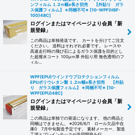
ンフィルム １.2ｍ幅x長さ切売 【外貼り ガラ
ス保護フィルム】 ※同梱不可※
[
10-WPF(HSF-
100)48C
]
ログインまたはマイページより会員「新
規登録」
この商品は単独発送です。 カートを分けてご注文
ください。 送料はそれぞれ必要です。 レースや
高速走行時の飛び石によるガラス保護を目的とし
た超撥水コート 100μｍ厚 外貼り用 無色透明のフ
ィル…
WPF(EPU)ウインドウプロテクションフィルム
EPUポリウレタン製 １.2ｍ幅x長さ切売 【外貼
り ガラス保護フィルム】 ※同梱不可※
[
10-
WPF(EPU)48C
]
ログインまたはマイページより会員「新
規登録」
この商品は単独での発送になります。 他の商品と
同梱はできません。 ※2026/6/1 ロール欠品中在
庫0 7月中旬製造予定です。 素材メーカー、製造
工場とブレインテックが共同開発を行…