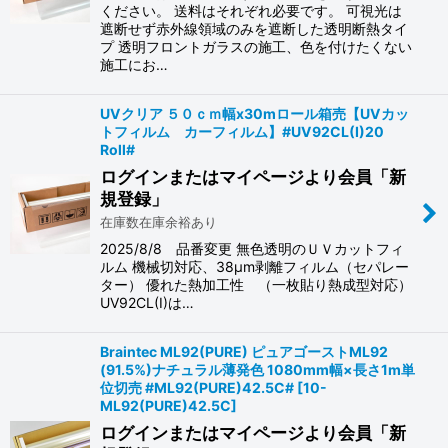
ください。 送料はそれぞれ必要です。 可視光は
遮断せず赤外線領域のみを遮断した透明断熱タイ
プ 透明フロントガラスの施工、色を付けたくない
施工にお…
UVクリア ５０ｃｍ幅x30mロール箱売【UVカッ
トフィルム カーフィルム】#UV92CL(I)20
Roll#
ログインまたはマイページより会員「新
規登録」
在庫数在庫余裕あり
2025/8/8 品番変更 無色透明のＵＶカットフィ
ルム 機械切対応、38μm剥離フィルム（セパレー
ター） 優れた熱加工性 （一枚貼り熱成型対応）
UV92CL(I)は…
Braintec ML92(PURE) ピュアゴーストML92
(91.5%)ナチュラル薄発色 1080mm幅×長さ1m単
位切売 #ML92(PURE)42.5C#
[
10-
ML92(PURE)42.5C
]
ログインまたはマイページより会員「新