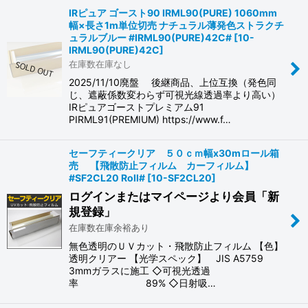
IRピュア ゴースト90 IRML90(PURE) 1060mm
幅×長さ1m単位切売 ナチュラル薄発色ストラクチ
ュラルブルー #IRML90(PURE)42C#
[
10-
IRML90(PURE)42C
]
在庫数在庫なし
2025/11/10廃盤 後継商品、上位互換（発色同
じ、遮蔽係数変わらず可視光線透過率より高い）
IRピュアゴーストプレミアム91
PIRML91(PREMIUM) https://www.f…
セーフティークリア ５０ｃｍ幅x30mロール箱
売 【飛散防止フィルム カーフィルム】
#SF2CL20 Roll#
[
10-SF2CL20
]
ログインまたはマイページより会員「新
規登録」
在庫数在庫余裕あり
無色透明のＵＶカット・飛散防止フィルム 【色】
透明クリアー 【光学スペック】 JIS A5759
3mmガラスに施工 ◇可視光透過
率 89% ◇日射吸…