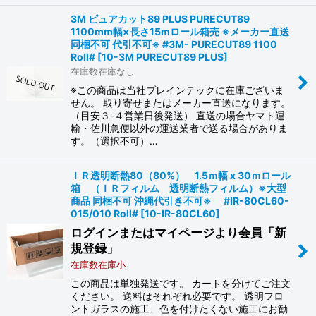
3M ピュアカット89 PLUS PURECUT89
1100mm幅×長さ15mロール箱売 ※メーカー直送
同梱不可 代引不可※ #3M- PURECUT89 1100
Roll#
[
10-3M PURECUT89 PLUS
]
在庫数在庫なし
※この商品は当社ブレインテックに在庫ございま
せん。 取り寄せまたはメーカー直送になります。
（目安３-４営業日後発送） 直送の場合ヤマト運
輸・佐川急便以外の運送業者で送る場合がありま
す。（選択不可）…
ＩＲ透明断熱80（80%） 1.5ｍ幅 x 30ｍロール
箱 （ＩＲフィルム 透明断熱フィルム）※大型
商品 同梱不可 沖縄代引き不可※ #IR-80CL60-
015/010 Roll#
[
10-IR-80CL60
]
ログインまたはマイページより会員「新
規登録」
在庫数在庫小
この商品は単独発送です。 カートを分けてご注文
ください。 送料はそれぞれ必要です。 透明フロ
ントガラスの施工、色を付けたくない施工にお勧