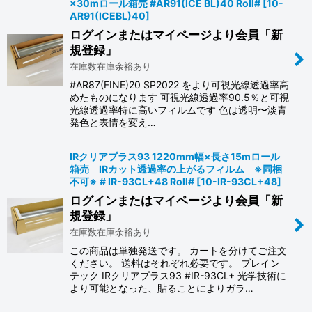
×30mロール箱売 #AR91(ICE BL)40 Roll#
[
10-
AR91(ICEBL)40
]
ログインまたはマイページより会員「新
規登録」
在庫数在庫余裕あり
#AR87(FINE)20 SP2022 をより可視光線透過率高
めたものになります 可視光線透過率90.5％と可視
光線透過率特に高いフィルムです 色は透明〜淡青
発色と表情を変え…
IRクリアプラス93 1220mm幅×長さ15mロール
箱売 IRカット透過率の上がるフィルム ※同梱
不可※ # IR-93CL+48 Roll#
[
10-IR-93CL+48
]
ログインまたはマイページより会員「新
規登録」
在庫数在庫余裕あり
この商品は単独発送です。 カートを分けてご注文
ください。 送料はそれぞれ必要です。 ブレイン
テック IRクリアプラス93 #IR-93CL+ 光学技術に
より可能となった、貼ることによりガラ…