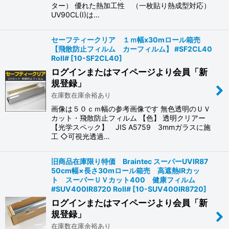
ター） 優れた熱加工性 （一枚貼り熱成型対応）
UV90CL(I)は…
セーフティークリア １ｍ幅x30mロール箱売
【飛散防止フィルム カーフィルム】 #SF2CL40
Roll#
[
10-SF2CL40
]
ログインまたはマイページより会員「新
規登録」
在庫数在庫余裕あり
画像は５０ｃｍ幅の参考画像です 無色透明のＵＶ
カット・飛散防止フィルム 【色】 透明クリアー
【光学スペック】 JIS A5759 3mmガラスに施
工 ◇可視光透過…
旧商品在庫限り特価 Braintec スーパーUVIR87
50cm幅×長さ30mロール箱売 高遮熱IRカッ
ト スーパーＵＶカット400 健康フィルム
#SUV400IR8720 Roll#
[
10-SUV400IR8720
]
ログインまたはマイページより会員「新
規登録」
在庫数在庫余裕あり