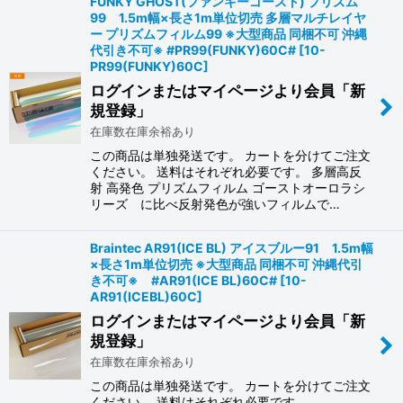
FUNKY GHOST(ファンキーゴースト) プリズム
99 1.5m幅×長さ1m単位切売 多層マルチレイヤ
絞り込む
ー プリズムフィルム99 ※大型商品 同梱不可 沖縄
代引き不可※ #PR99(FUNKY)60C#
[
10-
PR99(FUNKY)60C
]
ログインまたはマイページより会員「新
規登録」
在庫数在庫余裕あり
この商品は単独発送です。 カートを分けてご注文
ください。 送料はそれぞれ必要です。 多層高反
射 高発色 プリズムフィルム ゴーストオーロラシ
リーズ に比べ反射発色が強いフィルムで…
Braintec AR91(ICE BL) アイスブルー91 1.5m幅
×長さ1m単位切売 ※大型商品 同梱不可 沖縄代引
き不可※ #AR91(ICE BL)60C#
[
10-
AR91(ICEBL)60C
]
ログインまたはマイページより会員「新
規登録」
在庫数在庫余裕あり
この商品は単独発送です。 カートを分けてご注文
ください。 送料はそれぞれ必要です。