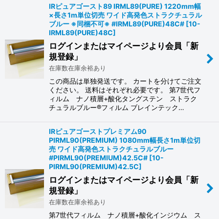
IRピュアゴースト89 IRML89(PURE) 1220mm幅
×長さ1m単位切売 ワイド高発色ストラクチュラル
ブルー ※同梱不可※ #IRML89(PURE)48C#
[
10-
IRML89(PURE)48C
]
ログインまたはマイページより会員「新
規登録」
在庫数在庫余裕あり
この商品は単独発送です。 カートを分けてご注文
ください。 送料はそれぞれ必要です。 第7世代フ
ィルム ナノ積層+酸化タングステン ストラク
チュラルブルー®フィルム ブレインテック…
IRピュアゴーストプレミアム90
PIRML90(PREMIUM) 1080mm幅長さ1m単位切
売 ワイド高発色ストラクチュラルブルー
#PIRML90(PREMIUM)42.5C#
[
10-
PIRML90(PREMIUM)42.5C
]
ログインまたはマイページより会員「新
規登録」
在庫数在庫余裕あり
第7世代フィルム ナノ積層+酸化インジウム ス