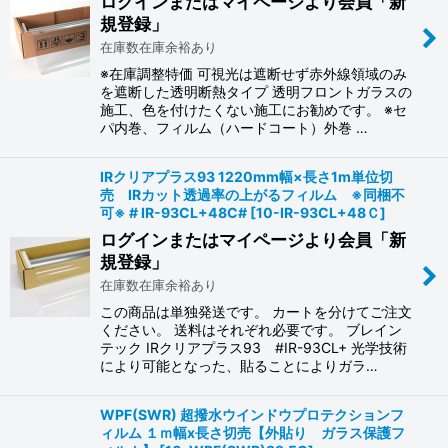
ログインまたはマイページより会員「新
規登録」
在庫数在庫余裕あり
※在庫調整特価 可視光は遮断せず赤外線領域のみ
を遮断した透明断熱タイプ 透明フロントガラスの
施工、色を付けたくない施工にお勧めです。 ※セ
パ内巻、フィルム（ハードコート）外巻 …
IRクリアプラス93 1220mm幅×長さ1m単位切
売 IRカット透過率の上がるフィルム ※同梱不
可※ # IR-93CL+48C#
[
10-IR-93CL+48Ｃ
]
ログインまたはマイページより会員「新
規登録」
在庫数在庫余裕あり
この商品は単独発送です。 カートを分けてご注文
ください。 送料はそれぞれ必要です。 ブレイン
テック IRクリアプラス93 #IR-93CL+ 光学技術
により可能となった、貼ることによりガラ…
WPF(SWR) 超撥水ウインドウプロテクションフ
ィルム １ｍ幅x長さ切売【外貼り ガラス保護フ