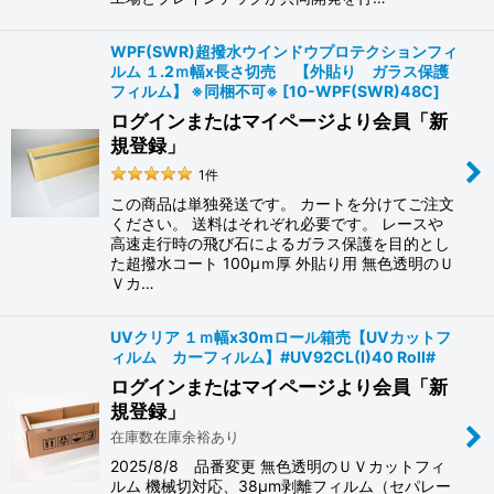
WPF(SWR)超撥水ウインドウプロテクションフィ
ルム １.2ｍ幅x長さ切売 【外貼り ガラス保護
フィルム】 ※同梱不可※
[
10-WPF(SWR)48C
]
ログインまたはマイページより会員「新
規登録」
1
件
この商品は単独発送です。 カートを分けてご注文
ください。 送料はそれぞれ必要です。 レースや
高速走行時の飛び石によるガラス保護を目的とし
た超撥水コート 100μｍ厚 外貼り用 無色透明のＵ
Ｖカ…
UVクリア １ｍ幅x30mロール箱売【UVカットフ
ィルム カーフィルム】#UV92CL(I)40 Roll#
ログインまたはマイページより会員「新
規登録」
在庫数在庫余裕あり
2025/8/8 品番変更 無色透明のＵＶカットフィ
ルム 機械切対応、38μm剥離フィルム（セパレー