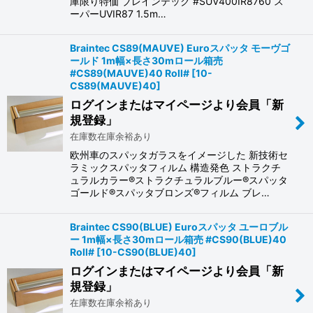
庫限り特価 ブレインテック #SUV400IR8760 ス
ーパーUVIR87 1.5m…
Braintec CS89(MAUVE) Euroスパッタ モーヴゴ
ールド 1m幅×長さ30mロール箱売
#CS89(MAUVE)40 Roll#
[
10-
CS89(MAUVE)40
]
ログインまたはマイページより会員「新
規登録」
在庫数在庫余裕あり
欧州車のスパッタガラスをイメージした 新技術セ
ラミックスパッタフィルム 構造発色 ストラクチ
ュラルカラー®ストラクチュラルブルー®スパッタ
ゴールド®スパッタブロンズ®フィルム ブレ…
Braintec CS90(BLUE) Euroスパッタ ユーロブル
ー 1m幅×長さ30mロール箱売 #CS90(BLUE)40
Roll#
[
10-CS90(BLUE)40
]
ログインまたはマイページより会員「新
規登録」
在庫数在庫余裕あり