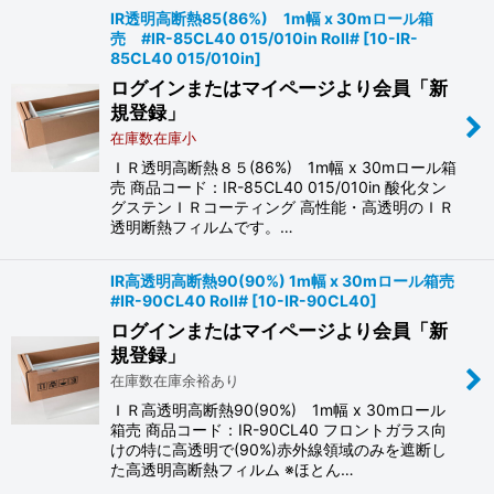
IR透明高断熱85(86%) 1m幅 x 30mロール箱
売 #IR-85CL40 015/010in Roll#
[
10-IR-
85CL40 015/010in
]
ログインまたはマイページより会員「新
規登録」
在庫数在庫小
ＩＲ透明高断熱８５(86%) 1m幅 x 30mロール箱
売 商品コード：IR-85CL40 015/010in 酸化タン
グステンＩＲコーティング 高性能・高透明のＩＲ
透明断熱フィルムです。…
IR高透明高断熱90(90%) 1m幅 x 30mロール箱売
#IR-90CL40 Roll#
[
10-IR-90CL40
]
ログインまたはマイページより会員「新
規登録」
在庫数在庫余裕あり
ＩＲ高透明高断熱90(90%) 1m幅 x 30mロール
箱売 商品コード：IR-90CL40 フロントガラス向
けの特に高透明で(90%)赤外線領域のみを遮断し
た高透明高断熱フィルム ※ほとん…