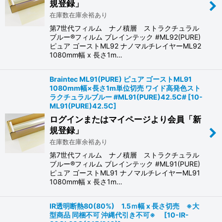
規登録」
在庫数在庫余裕あり
第7世代フィルム ナノ積層 ストラクチュラル
ブルー®フィルム ブレインテック #ML92(PURE)
ピュア ゴーストML92 ナノマルチレイヤーML92
1080mm幅 x 長さ1m…
Braintec ML91(PURE) ピュア ゴーストML91
1080mm幅×長さ1m単位切売 ワイド高発色スト
ラクチュラルブルー #ML91(PURE)42.5C#
[
10-
ML91(PURE)42.5C
]
ログインまたはマイページより会員「新
規登録」
在庫数在庫余裕あり
第7世代フィルム ナノ積層 ストラクチュラル
ブルー®フィルム ブレインテック #ML91(PURE)
ピュア ゴーストML91 ナノマルチレイヤーML91
1080mm幅 x 長さ1m…
IR透明断熱80(80%) 1.5ｍ幅 x 長さ切売 ※大
型商品 同梱不可 沖縄代引き不可※
[
10-IR-