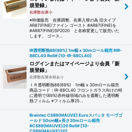
規登録」
在庫数在庫小
※特価販売 在庫調整、在庫入替の為 旧タイプ
AR87(FINE)ファイン ゴースト #AR87(FINE)を
#AR87(FINE)SP2020 と名称変更して販売いた
します。 ゴース…
IR透明断熱88(89%) 1m幅 x 30mロール箱売 #IR-
88CL40 Roll#
[
10-IR-88CL40
]
ログインまたはマイページより会員「新
規登録」
在庫数在庫余裕あり
ＩＲ透明断熱88(89%) 1m幅 x 30mロール箱売
商品コード：IR-88CL40 フロントガラス向けの特
に透明で(89%)赤外線領域のみを遮断した透明断
熱フィルム ※フィルム厚25…
Braintec CS89(MAUVE) Euroスパッタ モーヴゴ
ールド 50cm幅×長さ30mロール箱売
#CS89(MAUVE)20 Roll#
[
10-
CS89(MAUVE)20
]