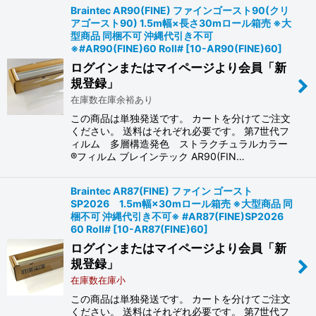
Braintec AR90(FINE) ファインゴースト90(クリ
アゴースト90) 1.5m幅×長さ30mロール箱売 ※大
型商品 同梱不可 沖縄代引き不可
※#AR90(FINE)60 Roll#
[
10-AR90(FINE)60
]
ログインまたはマイページより会員「新
規登録」
在庫数在庫余裕あり
この商品は単独発送です。 カートを分けてご注文
ください。 送料はそれぞれ必要です。 第7世代フ
ィルム 多層構造発色 ストラクチュラルカラー
®フィルム ブレインテック AR90(FIN…
Braintec AR87(FINE) ファイン ゴースト
SP2026 1.5m幅×30mロール箱売 ※大型商品 同
梱不可 沖縄代引き不可※ #AR87(FINE)SP2026
60 Roll#
[
10-AR87(FINE)60
]
ログインまたはマイページより会員「新
規登録」
在庫数在庫小
この商品は単独発送です。 カートを分けてご注文
ください。 送料はそれぞれ必要です。 第7世代フ