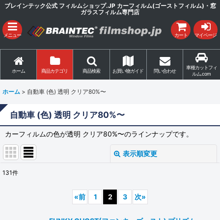
ブレインテック公式 フィルムショップ.JP カーフィルム(ゴーストフィルム)・窓
ガラスフィルム専門店
メニュー
カート
マイページ
車種カットフィ
ホーム
商品カテゴリ
商品検索
お買い物ガイド
問い合わせ
ルム.com
ホーム
>
自動車 (色) 透明 クリア80%〜
自動車 (色) 透明 クリア80%〜
カーフィルムの色が透明 クリア80%〜のラインナップです。
表示順変更
閉じる
131
件
表示数
:
«
前
1
2
3
次
»
並び順
: