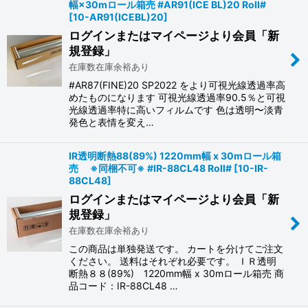
幅×30mロール箱売 #AR91(ICE BL)20 Roll#
[
10-AR91(ICEBL)20
]
ログインまたはマイページより会員「新
規登録」
在庫数在庫余裕あり
#AR87(FINE)20 SP2022 をより可視光線透過率高
めたものになります 可視光線透過率90.5％と可視
光線透過率特に高いフィルムです 色は透明〜淡青
発色と表情を変え…
IR透明断熱88(89%) 1220mm幅 x 30mロール箱
売 ※同梱不可※ #IR-88CL48 Roll#
[
10-IR-
88CL48
]
ログインまたはマイページより会員「新
規登録」
在庫数在庫余裕あり
この商品は単独発送です。 カートを分けてご注文
ください。 送料はそれぞれ必要です。 ＩＲ透明
断熱８８(89%) 1220mm幅 x 30mロール箱売 商
品コード：IR-88CL48 …