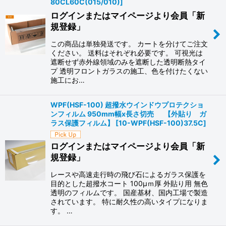
80CL60C(015/010)
]
ログインまたはマイページより会員「新
規登録」
この商品は単独発送です。 カートを分けてご注文
ください。 送料はそれぞれ必要です。 可視光は
遮断せず赤外線領域のみを遮断した透明断熱タイ
プ 透明フロントガラスの施工、色を付けたくない
施工にお…
WPF(HSF-100) 超撥水ウインドウプロテクショ
ンフィルム 950mm幅x長さ切売 【外貼り ガ
ラス保護フィルム】
[
10-WPF(HSF-100)37.5C
]
ログインまたはマイページより会員「新
規登録」
レースや高速走行時の飛び石によるガラス保護を
目的とした超撥水コート 100μｍ厚 外貼り用 無色
透明のフィルムです。 国産基材、国内工場で製造
されています。 特に耐久性の高いタイプになりま
す。 …