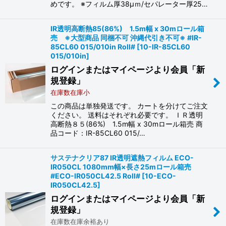
めです。 ※フィルム厚38μｍ/セパレーター厚25…
IR透明高断熱85(86%) 1.5m幅 x 30mロール箱
売 ※大型商品 同梱不可 沖縄代引き不可※ #IR-
85CL60 015/010in Roll#
[
10-IR-85CL60
015/010in
]
ログインまたはマイページより会員「新
規登録」
在庫数在庫小
この商品は単独発送です。 カートを分けてご注文
ください。 送料はそれぞれ必要です。 ＩＲ透明
高断熱８５(86%) 1.5m幅 x 30mロール箱売 商
品コード：IR-85CL60 015/…
サステナクリア87 IR透明遮熱フィルム ECO-
IR050CL 1080mm幅×長さ25mロール箱売
#ECO-IR050CL42.5 Roll#
[
10-ECO-
IR050CL42.5
]
ログインまたはマイページより会員「新
規登録」
在庫数在庫余裕あり