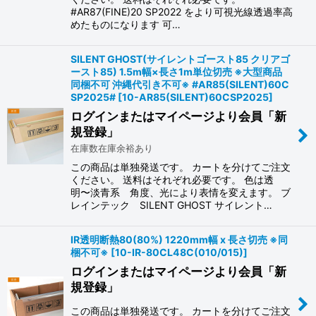
#AR87(FINE)20 SP2022 をより可視光線透過率高
めたものになります 可…
SILENT GHOST(サイレントゴースト85 クリアゴ
ースト85) 1.5m幅×長さ1m単位切売 ※大型商品
同梱不可 沖縄代引き不可※ #AR85(SILENT)60C
SP2025#
[
10-AR85(SILENT)60CSP2025
]
ログインまたはマイページより会員「新
規登録」
在庫数在庫余裕あり
この商品は単独発送です。 カートを分けてご注文
ください。 送料はそれぞれ必要です。 色は透
明〜淡青系 角度、光により表情を変えます。 ブ
レインテック SILENT GHOST サイレント…
IR透明断熱80(80%) 1220mm幅 x 長さ切売 ※同
梱不可※
[
10-IR-80CL48C(010/015)
]
ログインまたはマイページより会員「新
規登録」
この商品は単独発送です。 カートを分けてご注文