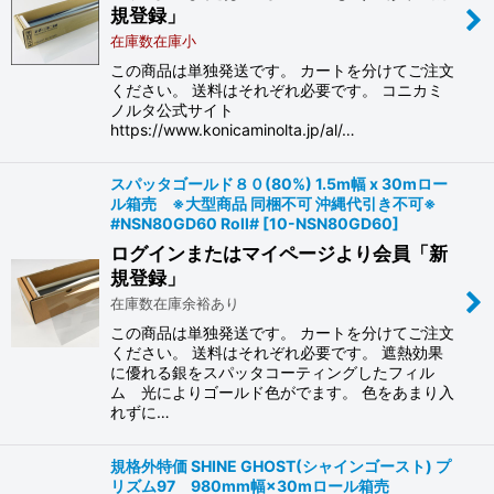
規登録」
在庫数在庫小
この商品は単独発送です。 カートを分けてご注文
ください。 送料はそれぞれ必要です。 コニカミ
ノルタ公式サイト
https://www.konicaminolta.jp/al/…
スパッタゴールド８０(80%) 1.5m幅 x 30mロー
ル箱売 ※大型商品 同梱不可 沖縄代引き不可※
#NSN80GD60 Roll#
[
10-NSN80GD60
]
ログインまたはマイページより会員「新
規登録」
在庫数在庫余裕あり
この商品は単独発送です。 カートを分けてご注文
ください。 送料はそれぞれ必要です。 遮熱効果
に優れる銀をスパッタコーティングしたフィル
ム 光によりゴールド色がでます。 色をあまり入
れずに…
規格外特価 SHINE GHOST(シャインゴースト) プ
リズム97 980mm幅×30mロール箱売