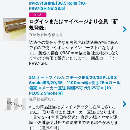
#PR97(SHINE)38.5 Roll#
[
10-
PR97(SHINE)38.5
]
ログインまたはマイページより会員「新
規登録」
在庫数在庫余裕あり
透過色の黄色が少なめ可視光線透過率が特に高め
ですので使いやすいシャインゴーストになりま
す。 製造の都合で980ｍｍ幅と当社規格外になり
ますので特価で販売いたします。 商品コード：
PR97(SH…
3M オートフィルム スモークIR5/20/35 PLUS Z
SmokeIR5/20/35 1100mm幅×長さ25mロール
箱売 ※メーカー直送 同梱不可 代引不可※
[
10-
PLUS Z SmokeIR
]
在庫数在庫なし
※この商品は当社ブレインテックに在庫ございま
せん。 取り寄せまたはメーカー直送になります。
（目安３-４営業日後発送） 直送の場合ヤマト運
輸・佐川急便以外の運送業者で送る場合がありま
す。（選択不可）…