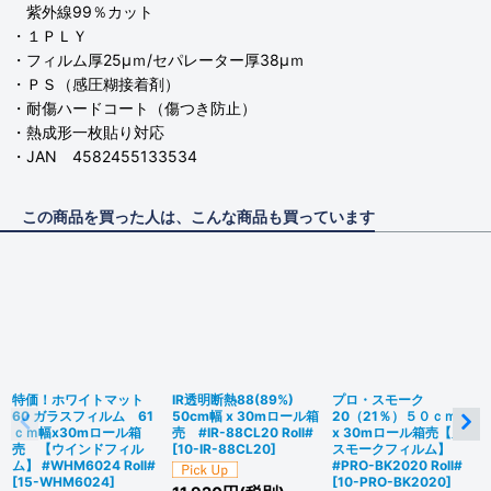
紫外線99％カット
・１ＰＬＹ
・フィルム厚25μｍ/セパレーター厚38μｍ
・ＰＳ（感圧糊接着剤）
・耐傷ハードコート（傷つき防止）
・熱成形一枚貼り対応
・JAN 4582455133534
この商品を買った人は、こんな商品も買っています
特価！ホワイトマット
IR透明断熱88(89%)
プロ・スモーク
60 ガラスフィルム 61
50cm幅 x 30mロール箱
20（21％）５０ｃｍ幅
ｃｍ幅x30mロール箱
売 #IR-88CL20 Roll#
x 30mロール箱売【原着
売 【ウインドフィル
[
10-IR-88CL20
]
スモークフィルム】
ム】 #WHM6024 Roll#
#PRO-BK2020 Roll#
[
15-WHM6024
]
[
10-PRO-BK2020
]