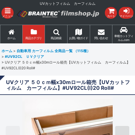
UVカットフィルム カーフィルム
メニュー
カート
マイページ
車種カットフィ
ホーム
商品カテゴリ
商品検索
お買い物ガイド
問い合わせ
ルム.com
ホーム
>
自動車用 カーフィルム 全商品一覧 （115種）
>
#UV92CL ＵＶクリア
>
UVクリア ５０ｃｍ幅x30mロール箱売【UVカットフィルム カーフィルム】
#UV92CL(I)20 Roll#
UVクリア ５０ｃｍ幅x30mロール箱売【UVカットフ
ィルム カーフィルム】#UV92CL(I)20 Roll#