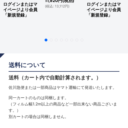
11,920
円
(税別)
ログインまたはマ
ログインまたはマ
(
税込
:
13,112
円
)
イページより会員
イページより会員
「新規登録」
「新規登録」
送料について
送料（カート内で自動計算されます。）
佐川急便または一部商品はヤマト運輸にて発送いたします。
同一カートのものは同梱します。
（フィルム幅1.2m以上の商品など一部出来ない商品ございま
す。）
別カートの場合は同梱しません。