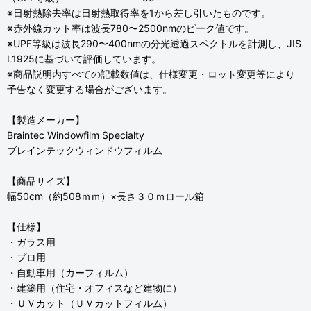
※日射熱除去率は日射熱取得率を1から差し引いたものです。
※赤外線カット率は波長780〜2500nmのピーク値です。
※UPF等級は波長290〜400nmの分光透過スペクトルを計測し、JIS
L1925に基づいて評価しています。
※商品説明内すべての記載数値は、仕様変更・ロット変更等により
予告なく変更する場合がございます。
【製造メーカー】
Braintec Windowfilm Specialty
ブレインテックウィンドウフィルム
【商品サイズ】
幅50cm（約508ｍｍ）×長さ３０ｍロール箱
【仕様】
・ガラス用
・プロ用
・自動車用（カーフィルム）
・建築用（住宅・オフィスなど建物に）
・ＵＶカット（ＵＶカットフィルム）