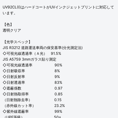
UV92CL(I)はハードコートがUVインクジェットプリントに対応して
います。
【色】
透明クリア
【光学スペック】
JIS R3212 道路運送車両の保安基準(分光測定法)
◇可視光線透過率（Ａ光） 91.5%
JIS A5759 3mmガラス貼り測定
◇可視光線透過率 90%
◇日射吸収率 8%
◇日射反射率 9%
◇日射透過率 83%
◇遮蔽係数 0.97
◇日射熱取得率 0.85
（日射熱除去率） 0.15
（赤外線カット率） 23.2%
◇紫外線遮蔽率 99%
（UPF等級） 50+