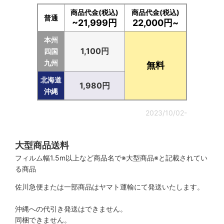
商品代金(税込)
商品代金(税込)
普通
~21,999円
22,000円~
本州
1,100円
四国
九州
無料
北海道
1,980円
沖縄
2023/10/02-
大型商品送料
フィルム幅1.5m以上など商品名で※大型商品※と記載されてい
る商品
佐川急便または一部商品はヤマト運輸にて発送いたします。
沖縄への代引き発送はできません。
同梱できません。