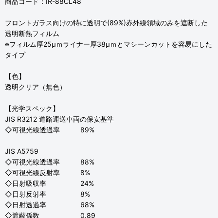
商品コード：IR-88CL48
フロントガラス向けの特に透明で(89%)赤外線領域のみを遮断した
透明断熱フィルム
※フィルム厚25μｍライナー厚38μｍとマシーンカットを容易にした
タイプ
【色】
透明クリア（無色）
【光学スペック】
JIS R3212 道路運送車両の保安基準
◇可視光線透過率 89%
JIS A5759
◇可視光線透過率 88%
◇可視光線反射率 8%
◇日射吸収率 24%
◇日射反射率 8%
◇日射透過率 68%
◇遮蔽係数 0.89