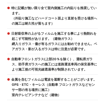
特に記載が無い限り全て室内側施工の内貼りを推奨してい
ます。
（外貼り施工などハードコート面より直射を受ける場所へ
の施工は耐久性が落ちます）
日射吸収率の上がるフィルムを施工する事により熱割れを
起こす可能性があります。（建物ガラス）
網入りガラス・傷が有るガラスにはお勧めできません。ペ
アガラス・影が入るガラスは特に注意が必要です。
自動車フロントガラス(上部20％を除く）、運転席ガラ
ス、助手席ガラスへの施工には道路運送車両の保安基準に
より施工後の可視光線透過率が制限されています。
金属を含むフィルムは電波を遮断することがございます。
GPS・ETC・キーレス（自動車 フロントガラスなどセン
サー部の有る場所に施工）
室内テレビアンテナなど（建物）