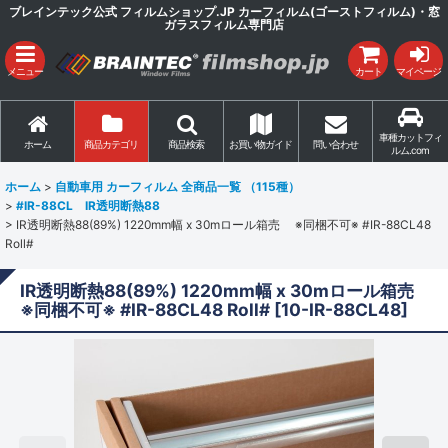
ブレインテック公式 フィルムショップ.JP カーフィルム(ゴーストフィルム)・窓
ガラスフィルム専門店
メニュー
カート
マイページ
車種カットフィ
ホーム
商品カテゴリ
商品検索
お買い物ガイド
問い合わせ
ルム.com
ホーム
>
自動車用 カーフィルム 全商品一覧 （115種）
>
#IR-88CL IR透明断熱88
>
IR透明断熱88(89%) 1220mm幅 x 30mロール箱売 ※同梱不可※ #IR-88CL48
Roll#
IR透明断熱88(89%) 1220mm幅 x 30mロール箱売
※同梱不可※ #IR-88CL48 Roll#
[
10-IR-88CL48
]