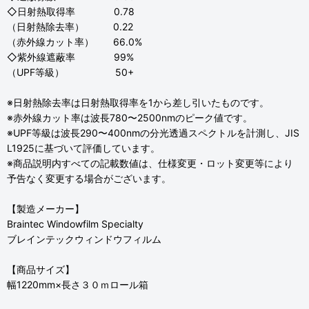
◇日射熱取得率 0.78
（日射熱除去率） 0.22
（赤外線カット率） 66.0%
◇紫外線遮蔽率 99%
（UPF等級） 50+
※日射熱除去率は日射熱取得率を1から差し引いたものです。
※赤外線カット率は波長780〜2500nmのピーク値です。
※UPF等級は波長290〜400nmの分光透過スペクトルを計測し、JIS
L1925に基づいて評価しています。
※商品説明内すべての記載数値は、仕様変更・ロット変更等により
予告なく変更する場合がございます。
【製造メーカー】
Braintec Windowfilm Specialty
ブレインテックウィンドウフィルム
【商品サイズ】
幅1220mm×長さ３０ｍロール箱