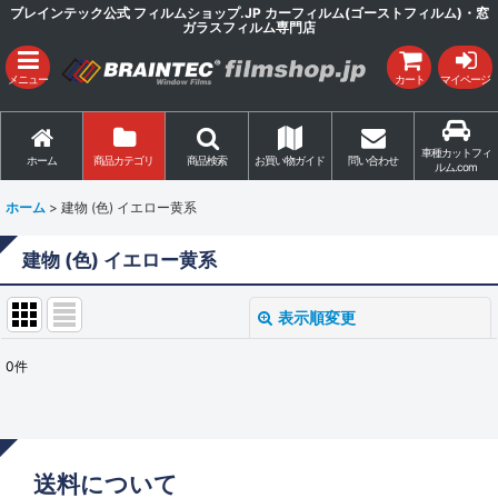
ブレインテック公式 フィルムショップ.JP カーフィルム(ゴーストフィルム)・窓
ガラスフィルム専門店
メニュー
カート
マイページ
車種カットフィ
ホーム
商品カテゴリ
商品検索
お買い物ガイド
問い合わせ
ルム.com
ホーム
>
建物 (色) イエロー黄系
建物 (色) イエロー黄系
表示順変更
閉じる
0
件
表示数
:
並び順
:
送料について