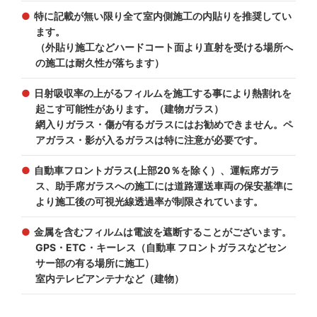
特に記載が無い限り全て室内側施工の内貼りを推奨してい
ます。
（外貼り施工などハードコート面より直射を受ける場所へ
の施工は耐久性が落ちます）
日射吸収率の上がるフィルムを施工する事により熱割れを
起こす可能性があります。（建物ガラス）
網入りガラス・傷が有るガラスにはお勧めできません。ペ
アガラス・影が入るガラスは特に注意が必要です。
自動車フロントガラス(上部20％を除く）、運転席ガラ
ス、助手席ガラスへの施工には道路運送車両の保安基準に
より施工後の可視光線透過率が制限されています。
金属を含むフィルムは電波を遮断することがございます。
GPS・ETC・キーレス（自動車 フロントガラスなどセン
サー部の有る場所に施工）
室内テレビアンテナなど（建物）