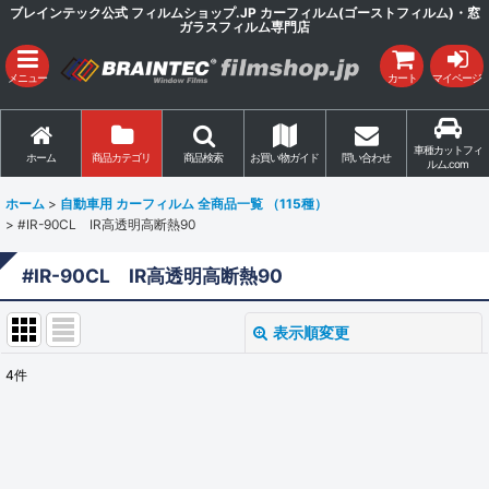
ブレインテック公式 フィルムショップ.JP カーフィルム(ゴーストフィルム)・窓
ガラスフィルム専門店
メニュー
カート
マイページ
車種カットフィ
ホーム
商品カテゴリ
商品検索
お買い物ガイド
問い合わせ
ルム.com
ホーム
>
自動車用 カーフィルム 全商品一覧 （115種）
>
#IR-90CL IR高透明高断熱90
#IR-90CL IR高透明高断熱90
表示順変更
閉じる
4
件
表示数
:
並び順
: