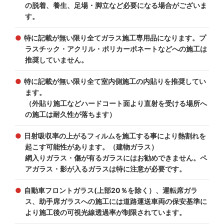
の脱着、養生、足場・脚立など必要になる場合がございま
す。
特に記載が無い限り全てガラス施工専用品になります。プ
ラスチック・アクリル・ポリカーポネートなどへの施工は
推奨していません。
特に記載が無い限り全て室内側施工の内貼りを推奨してい
ます。
（外貼り施工などハードコート面より直射を受ける場所へ
の施工は耐久性が落ちます）
日射吸収率の上がるフィルムを施工する事により熱割れを
起こす可能性があります。（建物ガラス）
網入りガラス・傷が有るガラスにはお勧めできません。ペ
アガラス・影が入るガラスは特に注意が必要です。
自動車フロントガラス(上部20％を除く）、運転席ガラ
ス、助手席ガラスへの施工には道路運送車両の保安基準に
より施工後の可視光線透過率が制限されています。