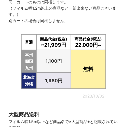
同一カートのものは同梱します。
（フィルム幅1.2m以上の商品など一部出来ない商品ございま
す。）
別カートの場合は同梱しません。
商品代金(税込)
商品代金(税込)
普通
~21,999円
22,000円~
本州
1,100円
四国
九州
無料
北海道
1,980円
沖縄
2023/10/02-
大型商品送料
フィルム幅1.5m以上など商品名で※大型商品※と記載されてい