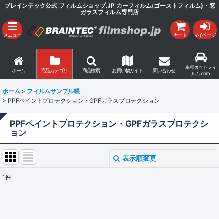
ブレインテック公式 フィルムショップ.JP カーフィルム(ゴーストフィルム)・窓
ガラスフィルム専門店
メニュー
カート
マイページ
車種カットフィ
ホーム
商品カテゴリ
商品検索
お買い物ガイド
問い合わせ
ルム.com
ホーム
>
フィルムサンプル帳
>
PPFペイントプロテクション・GPFガラスプロテクション
PPFペイントプロテクション・GPFガラスプロテクシ
ョン
表示順変更
閉じる
1
件
表示数
:
並び順
: