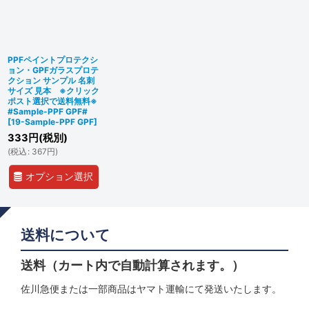
絞り込む
PPFペイントプロテクシ
ョン・GPFガラスプロテ
クション サンプル 名刺
サイズ 見本 ※クリック
ポスト選択で送料無料※
#Sample-PPF GPF#
[
19-Sample-PPF GPF
]
333
円
(税別)
(
税込
:
367
円
)
オプション選択
送料について
送料（カート内で自動計算されます。）
佐川急便または一部商品はヤマト運輸にて発送いたします。