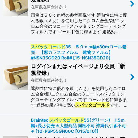
在庫数在庫余裕あり
画像は５０ｃｍ幅の参考画像です 遮熱性に特に優
れる銀（Ａｇ）を使用したニクロム合金/銀/ニク
ロム合金の３コートスパッタリングコーティング
フィルムです ゴールド色に輝きます 遮熱効…
スパッタゴールド
35 ５０ｃｍ幅x30mロール箱
売 【窓ガラスフィルム 建物フィルム】
#NSN35GD20 Roll#
[
15-NSN35GD20
]
ログインまたはマイページより会員「新
規登録」
在庫数在庫余裕あり
遮熱性に特に優れる銀（Ａｇ）を使用したニクロ
ム合金/銀/ニクロム合金の３コートスパッタリン
グコーティングフィルムです ゴールド色に輝きま
す 遮熱効果が特に高い
スパッタゴールド
です。 …
Braintec
スパッタゴールド
55(グリーン) 1.5ｍ
幅x長さ切売 ※大型商品 同梱不可 沖縄代引き不可
※
[
10-PSP55GN60C [015/010]
]