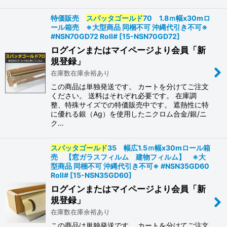
特価販売
スパッタゴールド
70 1.8ｍ幅x30mロ
ール箱売 ※大型商品 同梱不可 沖縄代引き不可※
#NSN70GD72 Roll#
[
15-NSN70GD72
]
ログインまたはマイページより会員「新
規登録」
在庫数在庫余裕あり
この商品は単独発送です。 カートを分けてご注文
ください。 送料はそれぞれ必要です。 在庫調
整、特殊サイズでの特価販売中です。 遮熱性に特
に優れる銀（Ag）を使用したニクロム合金/銀/ニ
ク…
スパッタゴールド
35 幅広1.5ｍ幅x30mロール箱
売 【窓ガラスフィルム 建物フィルム】 ※大
型商品 同梱不可 沖縄代引き不可※ #NSN35GD60
Roll#
[
15-NSN35GD60
]
ログインまたはマイページより会員「新
規登録」
在庫数在庫余裕あり
この商品は単独発送です。 カートを分けてご注文