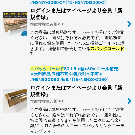
#NSN70GD60C#
[
15-NSN70GD60C
]
ログインまたはマイページより会員「新
規登録」
在庫数在庫余裕あり
この商品は単独発送です。 カートを分けてご注文
ください。 送料はそれぞれ必要です。 遮熱効果
に優れる銀を使用したフィルム 微淡ゴールドに輝
きます。 建物用で販売している
スパッタゴールド
7…
スパッタゴールド
80 1.5ｍ幅x30mロール箱売
※大型商品 同梱不可 沖縄代引き不可※
#NSN80GD60 Roll#
[
15-NSN80GD60
]
ログインまたはマイページより会員「新
規登録」
在庫数在庫余裕あり
この商品は単独発送です。 カートを分けてご注文
ください。 送料はそれぞれ必要です。 遮熱性に
特に優れる銀（Ａｇ）を使用したニクロム合金/
銀/ニクロム合金の３コートスパッタリングコーテ
ィングフィ…