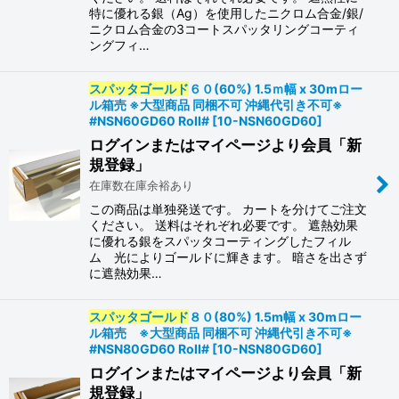
特に優れる銀（Ag）を使用したニクロム合金/銀/
ニクロム合金の3コートスパッタリングコーティ
ングフィ…
スパッタゴールド
６０(60%) 1.5ｍ幅 x 30mロー
ル箱売 ※大型商品 同梱不可 沖縄代引き不可※
#NSN60GD60 Roll#
[
10-NSN60GD60
]
ログインまたはマイページより会員「新
規登録」
在庫数在庫余裕あり
この商品は単独発送です。 カートを分けてご注文
ください。 送料はそれぞれ必要です。 遮熱効果
に優れる銀をスパッタコーティングしたフィル
ム 光によりゴールドに輝きます。 暗さを出さず
に遮熱効果…
スパッタゴールド
８０(80%) 1.5m幅 x 30mロー
ル箱売 ※大型商品 同梱不可 沖縄代引き不可※
#NSN80GD60 Roll#
[
10-NSN80GD60
]
ログインまたはマイページより会員「新
規登録」