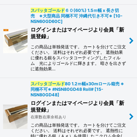
スパッタゴールド
６０(60%) 1.5ｍ幅 x 長さ切
売 ※大型商品 同梱不可 沖縄代引き不可※
[
10-
NSN60GD60C
]
ログインまたはマイページより会員「新
規登録」
この商品は単独発送です。 カートを分けてご注文
ください。 送料はそれぞれ必要です。 遮熱効果
に優れる銀をスパッタコーティングしたフィル
ム 光によりゴールドに輝きます。 暗さを出さず
に遮熱効果…
スパッタゴールド
80 1.2ｍ幅x30mロール箱売 ※
同梱不可※ #NSN80GD48 Roll#
[
15-
NSN80GD48
]
ログインまたはマイページより会員「新
規登録」
在庫数在庫余裕あり
この商品は単独発送です。 カートを分けてご注文
ください。 送料はそれぞれ必要です。 遮熱性に
特に優れる銀（Ａｇ）を使用したニクロム合金/