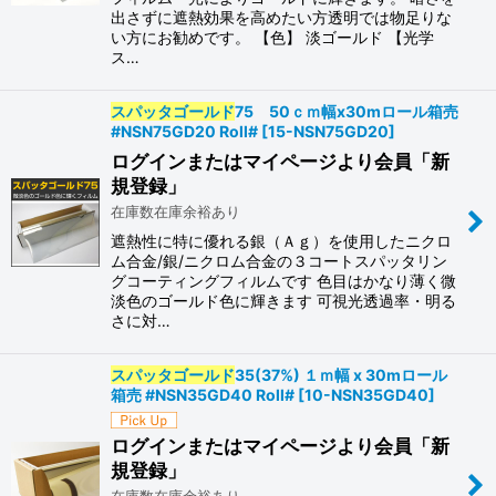
出さずに遮熱効果を高めたい方透明では物足りな
い方にお勧めです。 【色】 淡ゴールド 【光学
ス…
スパッタゴールド
75 50ｃｍ幅x30mロール箱売
#NSN75GD20 Roll#
[
15-NSN75GD20
]
ログインまたはマイページより会員「新
規登録」
在庫数在庫余裕あり
遮熱性に特に優れる銀（Ａｇ）を使用したニクロ
ム合金/銀/ニクロム合金の３コートスパッタリン
グコーティングフィルムです 色目はかなり薄く微
淡色のゴールド色に輝きます 可視光透過率・明る
さに対…
スパッタゴールド
35(37%) １ｍ幅 x 30mロール
箱売 #NSN35GD40 Roll#
[
10-NSN35GD40
]
ログインまたはマイページより会員「新
規登録」
在庫数在庫余裕あり