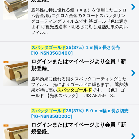
遮熱性に特に優れる銀（Ａｇ）を使用したニクロ
ム合金/銀/ニクロム合金の３コートスパッタリン
グコーティングフィルムです 淡ゴールド色に輝き
ます 可視光透過率・明るさに対し遮熱効果の高い
フィル…
スパッタゴールド
35(37%) １ｍ幅 x 長さ切売
[
10-NSN35GD40C
]
ログインまたはマイページより会員「新
規登録」
遮熱効果に優れる銀をスパッタコーティングした
フィルム 光によりゴールドに輝きます。 遮熱効
果が特に高い
スパッタゴールド
です。 【色】 ゴ
ールド 【光学スペック】 JIS A5759 3…
スパッタゴールド
35(37%) ５０ｃｍ幅 x 長さ切売
[
10-NSN35GD20C
]
ログインまたはマイページより会員「新
規登録」