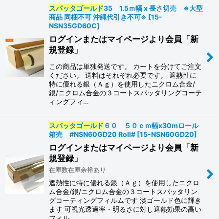
スパッタゴールド
35 1.5ｍ幅 x 長さ切売 ※大型
商品 同梱不可 沖縄代引き不可※
[
15-
NSN35GD60C
]
ログインまたはマイページより会員「新
規登録」
この商品は単独発送です。 カートを分けてご注文
ください。 送料はそれぞれ必要です。 遮熱性に
特に優れる銀（Ａｇ）を使用したニクロム合金/
銀/ニクロム合金の３コートスパッタリングコーテ
ィングフィ…
スパッタゴールド
６０ ５０ｃｍ幅x30mロール
箱売 #NSN60GD20 Roll#
[
15-NSN60GD20
]
ログインまたはマイページより会員「新
規登録」
在庫数在庫余裕あり
遮熱性に特に優れる銀（Ａｇ）を使用したニクロ
ム合金/銀/ニクロム合金の３コートスパッタリン
グコーティングフィルムです 淡ゴールド色に輝き
ます 可視光透過率・明るさに対し遮熱効果の高い
フィル…