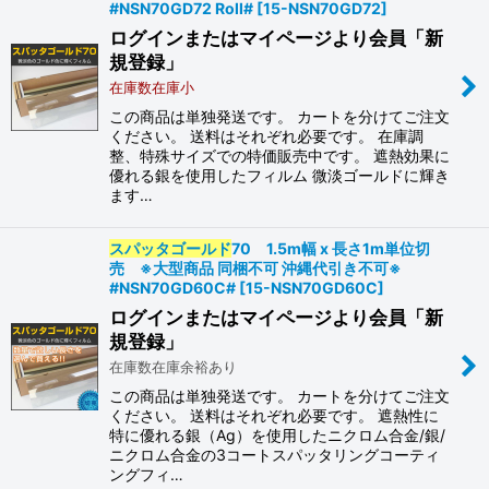
#NSN70GD72 Roll#
[
15-NSN70GD72
]
ログインまたはマイページより会員「新
規登録」
在庫数在庫小
この商品は単独発送です。 カートを分けてご注文
ください。 送料はそれぞれ必要です。 在庫調
整、特殊サイズでの特価販売中です。 遮熱効果に
優れる銀を使用したフィルム 微淡ゴールドに輝き
ます…
スパッタゴールド
70 1.5m幅 x 長さ1m単位切
売 ※大型商品 同梱不可 沖縄代引き不可※
#NSN70GD60C#
[
15-NSN70GD60C
]
ログインまたはマイページより会員「新
規登録」
在庫数在庫余裕あり
この商品は単独発送です。 カートを分けてご注文
ください。 送料はそれぞれ必要です。 遮熱性に
特に優れる銀（Ag）を使用したニクロム合金/銀/
ニクロム合金の3コートスパッタリングコーティ
ングフィ…