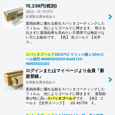
15,236
円
(税別)
(
税込
:
16,760
円
)
在庫数在庫余裕あり
遮熱効果に優れる銀をスパッタコーティングした
フィルム 光によりゴールドに輝きます。 暗さを
出さずに遮熱効果を高めたい方透明では物足りな
い方にお勧めです。 【色】 淡ゴールド 【光学
ス…
スパッタゴールド
35(37%) ５０ｃｍ幅 x 30mロ
ール箱売 #NSN35GD20 Roll#
[
10-
NSN35GD20
]
ログインまたはマイページより会員「新
規登録」
在庫数在庫余裕あり
遮熱効果に優れる銀をスパッタコーティングした
フィルム 光によりゴールドに輝きます。 遮熱効
果が特に高い
スパッタゴールド
です。 【色】 ゴ
ールド 【光学スペック】 JIS A5759 3…