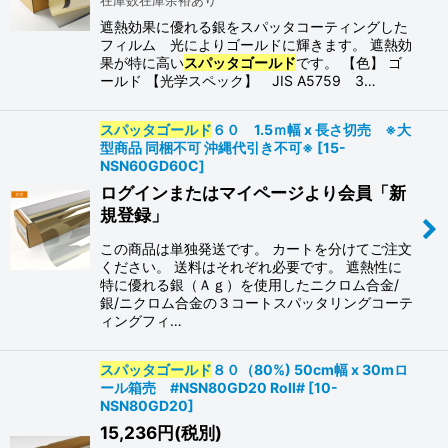
遮熱効果に優れる銀をスパッタコーティングした
フィルム 光によりゴールドに輝きます。 遮熱効
果が特に高い
スパッタゴールド
です。 【色】 ゴ
ールド 【光学スペック】 JIS A5759 3…
スパッタゴールド
６０ 1.5ｍ幅 x 長さ切売 ※大
型商品 同梱不可 沖縄代引き不可※
[
15-
NSN60GD60C
]
ログインまたはマイページより会員「新
規登録」
この商品は単独発送です。 カートを分けてご注文
ください。 送料はそれぞれ必要です。 遮熱性に
特に優れる銀（Ａｇ）を使用したニクロム合金/
銀/ニクロム合金の３コートスパッタリングコーテ
ィングフィ…
スパッタゴールド
８０（80%) 50cm幅 x 30mロ
ール箱売 #NSN80GD20 Roll#
[
10-
NSN80GD20
]
15,236
円
(税別)