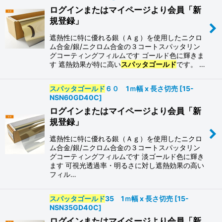
ログインまたはマイページより会員「新
規登録」
カテゴリ
:
遮熱性に特に優れる銀（Ａｇ）を使用したニクロ
ム合金/銀/ニクロム合金の３コートスパッタリン
グコーティングフィルムです ゴールド色に輝きま
フィルム タイプ
:
す 遮熱効果が特に高い
スパッタゴールド
です。 …
スパッタゴールド
６０ 1ｍ幅 x 長さ切売
[
15-
NSN60GD40C
]
絞り込む
ログインまたはマイページより会員「新
規登録」
遮熱性に特に優れる銀（Ａｇ）を使用したニクロ
ム合金/銀/ニクロム合金の３コートスパッタリン
グコーティングフィルムです 淡ゴールド色に輝き
ます 可視光透過率・明るさに対し遮熱効果の高い
フィル…
スパッタゴールド
35 1ｍ幅 x 長さ切売
[
15-
NSN35GD40C
]
ログインまたはマイページより会員「新