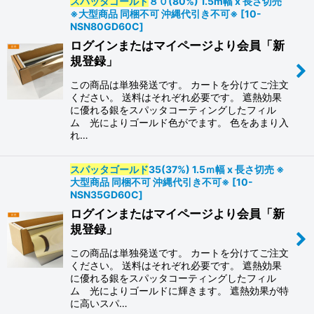
スパッタゴールド
８０(80%) 1.5m幅 x 長さ切売
※大型商品 同梱不可 沖縄代引き不可※
[
10-
NSN80GD60C
]
ログインまたはマイページより会員「新
規登録」
この商品は単独発送です。 カートを分けてご注文
ください。 送料はそれぞれ必要です。 遮熱効果
に優れる銀をスパッタコーティングしたフィル
ム 光によりゴールド色がでます。 色をあまり入
れ…
スパッタゴールド
35(37%) 1.5ｍ幅 x 長さ切売 ※
大型商品 同梱不可 沖縄代引き不可※
[
10-
NSN35GD60C
]
ログインまたはマイページより会員「新
規登録」
この商品は単独発送です。 カートを分けてご注文
ください。 送料はそれぞれ必要です。 遮熱効果
に優れる銀をスパッタコーティングしたフィル
ム 光によりゴールドに輝きます。 遮熱効果が特
に高いスパ…