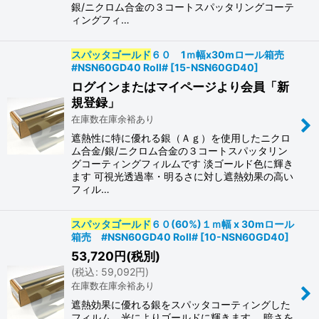
銀/ニクロム合金の３コートスパッタリングコーテ
ィングフィ…
スパッタゴールド
６０ 1ｍ幅x30mロール箱売
#NSN60GD40 Roll#
[
15-NSN60GD40
]
ログインまたはマイページより会員「新
規登録」
在庫数在庫余裕あり
遮熱性に特に優れる銀（Ａｇ）を使用したニクロ
ム合金/銀/ニクロム合金の３コートスパッタリン
グコーティングフィルムです 淡ゴールド色に輝き
ます 可視光透過率・明るさに対し遮熱効果の高い
フィル…
スパッタゴールド
６０(60%)１ｍ幅 x 30mロール
箱売 #NSN60GD40 Roll#
[
10-NSN60GD40
]
53,720
円
(税別)
(
税込
:
59,092
円
)
在庫数在庫余裕あり
遮熱効果に優れる銀をスパッタコーティングした
フィルム 光によりゴールドに輝きます。 暗さを