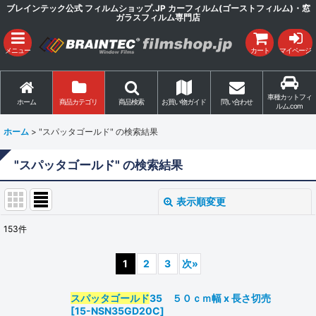
ブレインテック公式 フィルムショップ.JP カーフィルム(ゴーストフィルム)・窓
ガラスフィルム専門店
メニュー
カート
マイページ
車種カットフィ
ホーム
商品カテゴリ
商品検索
お買い物ガイド
問い合わせ
ルム.com
ホーム
>
"スパッタゴールド"
の
検索結果
"スパッタゴールド"
の
検索結果
表示順変更
閉じる
153
件
商品検索
:
1
2
3
次
»
表示数
:
スパッタゴールド
35 ５０ｃｍ幅 x 長さ切売
[
15-NSN35GD20C
]
並び順
: