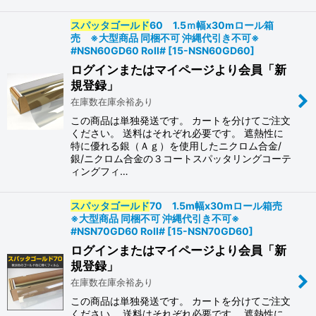
スパッタゴールド
60 1.5ｍ幅x30mロール箱
売 ※大型商品 同梱不可 沖縄代引き不可※
#NSN60GD60 Roll#
[
15-NSN60GD60
]
ログインまたはマイページより会員「新
規登録」
在庫数在庫余裕あり
この商品は単独発送です。 カートを分けてご注文
ください。 送料はそれぞれ必要です。 遮熱性に
特に優れる銀（Ａｇ）を使用したニクロム合金/
銀/ニクロム合金の３コートスパッタリングコーテ
ィングフィ…
スパッタゴールド
70 1.5m幅x30mロール箱売
※大型商品 同梱不可 沖縄代引き不可※
#NSN70GD60 Roll#
[
15-NSN70GD60
]
ログインまたはマイページより会員「新
規登録」
在庫数在庫余裕あり
この商品は単独発送です。 カートを分けてご注文
ください。 送料はそれぞれ必要です。 遮熱性に