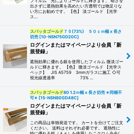
フィルム 光によりゴールドに輝きます。 暗さを
出さずに遮熱効果を高めたい方透明では物足りな
い方にお勧めです。 【色】 淡ゴールド 【光学
ス…
スパッタゴールド
７５(73%) ５０ｃｍ幅 x 長さ
切売
[
10-NSN75GD20C
]
ログインまたはマイページより会員「新
規登録」
遮熱効果に優れる銀を使用したフィルム 微淡ゴー
ルドに輝きます。 【色】 微淡ゴールド 【光学ス
ペック】 JIS A5759 3mmガラスに施工 ◇可
視光線透過率 73% …
スパッタゴールド
80 1.2ｍ幅 x 長さ切売 ※同梱不
可※
[
15-NSN80GD48C
]
ログインまたはマイページより会員「新
規登録」
この商品は単独発送です。 カートを分けてご注文
ください。 送料はそれぞれ必要です。 遮熱性に
特に優れる銀（Ａｇ）を使用したニクロム合金/