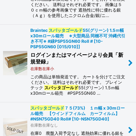
ください。 送料はそれぞれ必要です。 画像は５
０ｃｍ幅の参考画像です 遮熱性に特に優れる銀
（Ａｇ）を使用したニクロム合金/銀/ニ…
Braintec
スパッタゴールド
55(グリーン) 1.5ｍ幅
x30mロール箱売 ※大型商品 同梱不可 沖縄代引
き不可※ #緑PSP55GN60 Roll #
[
10-
PSP55GN60 [015/010]
]
ログインまたはマイページより会員「新
規登録」
在庫数在庫小
この商品は単独発送です。 カートを分けてご注文
ください。 送料はそれぞれ必要です。 ブレイン
テック
スパッタゴールド
55(グリーン) 1.5ｍ幅
x30mロール箱売 #PSP55GN60 …
スパッタゴールド
７５(73%) １ｍ幅 x 30mロー
ル箱売 【ウインドフィルム カーフィルム】
#NSN75GD40 Roll#
[
10-NSN75GD40
]
在庫数在庫なし
在庫0 廃盤入荷予定なし 遮熱効果に優れる銀を