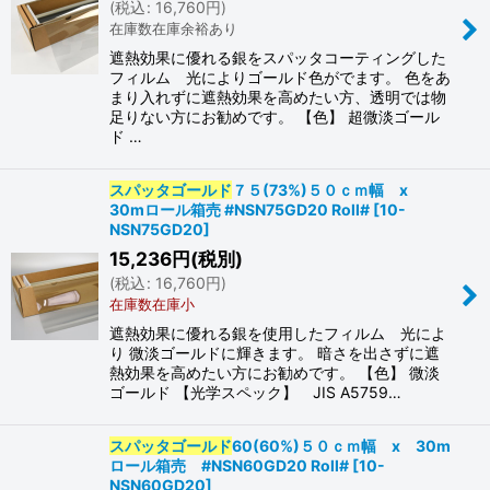
(
税込
:
16,760
円
)
在庫数在庫余裕あり
遮熱効果に優れる銀をスパッタコーティングした
フィルム 光によりゴールド色がでます。 色をあ
まり入れずに遮熱効果を高めたい方、透明では物
足りない方にお勧めです。 【色】 超微淡ゴール
ド …
スパッタゴールド
７５(73%)５０ｃｍ幅 x
30mロール箱売 #NSN75GD20 Roll#
[
10-
NSN75GD20
]
15,236
円
(税別)
(
税込
:
16,760
円
)
在庫数在庫小
遮熱効果に優れる銀を使用したフィルム 光によ
り 微淡ゴールドに輝きます。 暗さを出さずに遮
熱効果を高めたい方にお勧めです。 【色】 微淡
ゴールド 【光学スペック】 JIS A5759…
スパッタゴールド
60(60%)５０ｃｍ幅 x 30m
ロール箱売 #NSN60GD20 Roll#
[
10-
NSN60GD20
]