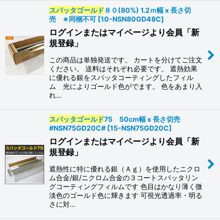
スパッタゴールド
８０(80%) 1.2ｍ幅 x 長さ切
売 ※同梱不可
[
10-NSN80GD48C
]
ログインまたはマイページより会員「新
規登録」
この商品は単独発送です。 カートを分けてご注文
ください。 送料はそれぞれ必要です。 遮熱効果
に優れる銀をスパッタコーティングしたフィル
ム 光によりゴールド色がでます。 色をあまり入
れ…
スパッタゴールド
75 50cm幅 x 長さ切売
#NSN75GD20C#
[
15-NSN75GD20C
]
ログインまたはマイページより会員「新
規登録」
遮熱性に特に優れる銀（Ａｇ）を使用したニクロ
ム合金/銀/ニクロム合金の３コートスパッタリン
グコーティングフィルムです 色目はかなり薄く微
淡色のゴールド色に輝きます 可視光透過率・明る
さに対…