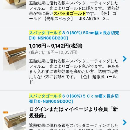
遮熱効果に優れる銀をスパッタコーティングした
フィルム 光によりゴールドに輝きます。 遮熱効
果が特に高い
スパッタゴールド
です。 【色】 ゴ
ールド 【光学スペック】 JIS A5759 3…
スパッタゴールド
８０(80%) 50cm幅 x 長さ切売
[
10-NSN80GD20C
]
1,016
円
～9,142
円
(税別)
(
税込
:
1,118
円
～10,057
円
)
遮熱効果に優れる銀をスパッタコーティングした
フィルム 光によりゴールド色がでます。 色をあ
まり入れずに遮熱効果を高めたい方、透明では物
足りない方にお勧めです。 【色】 超微淡ゴール
ド…
スパッタゴールド
６０(60%)５０ｃｍ幅 x 長さ切
売
[
10-NSN60GD20C
]
ログインまたはマイページより会員「新
規登録」
遮熱効果に優れる銀をスパッタコーティングした