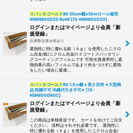
スパッタゴールド
80 50cm幅x30mロール箱売
#NSN80GD20 Roll#
[
15-NSN80GD20
]
ログインまたはマイページより会員「新
規登録」
在庫数在庫余裕あり
遮熱性に特に優れる銀（Ａｇ）を使用したニクロ
ム合金/銀/ニクロム合金の３コートスパッタリン
グコーティングフィルムです 可視光透過率対し遮
熱効果の高いフィルムであまり色をつけずに遮熱
をしたい場合に最適…
スパッタゴールド
80 1.5ｍ幅 x 長さ切売 ※大型商
品 同梱不可 沖縄代引き不可※
[
15-
NSN80GD60C
]
ログインまたはマイページより会員「新
規登録」
この商品は単独発送です。 カートを分けてご注文
ください。 送料はそれぞれ必要です。 遮熱性に
特に優れる銀（Ａｇ）を使用したニクロム合金/