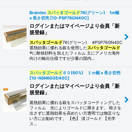
Braintec
スパッタゴールド
76(グリーン) 1m幅
x 長さ切売
[
10-PSP76GN40C
]
ログインまたはマイページより会員「新
規登録」
スパッタゴールド
76(グリーン) #PSP76GN40C
遮熱効果に優れる銀を使用した
スパッタゴールド
®に耐候顔料を加えたフィルム 主にアメリカ海外
向けの輸出仕様ですが少量の国内…
スパッタゴールド
６０(60%) １ｍ幅 x 長さ切売
[
10-NSN60GD40C
]
ログインまたはマイページより会員「新
規登録」
遮熱効果に優れる銀をスパッタコーティングした
フィルム 光によりゴールドに輝きます。 暗さを
出さずに遮熱効果を高めたい方透明では物足りな
い方にお勧めです。 【色】 淡ゴールド 【光学
ス…