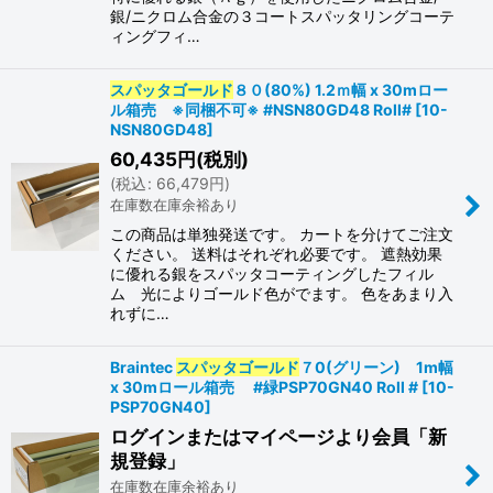
銀/ニクロム合金の３コートスパッタリングコーテ
ィングフィ…
スパッタゴールド
８０(80%) 1.2ｍ幅 x 30mロー
ル箱売 ※同梱不可※ #NSN80GD48 Roll#
[
10-
NSN80GD48
]
60,435
円
(税別)
(
税込
:
66,479
円
)
在庫数在庫余裕あり
この商品は単独発送です。 カートを分けてご注文
ください。 送料はそれぞれ必要です。 遮熱効果
に優れる銀をスパッタコーティングしたフィル
ム 光によりゴールド色がでます。 色をあまり入
れずに…
Braintec
スパッタゴールド
７0(グリーン) 1m幅
x 30mロール箱売 #緑PSP70GN40 Roll #
[
10-
PSP70GN40
]
ログインまたはマイページより会員「新
規登録」
在庫数在庫余裕あり