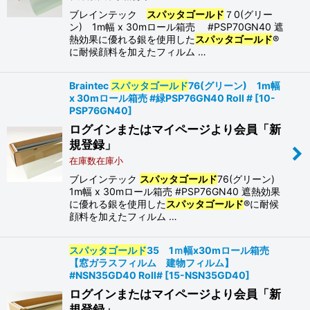
ブレインテック
スパッタゴールド
７0(グリー
ン) 1m幅 x 30mロール箱売 #PSP70GN40 遮
熱効果に優れる銀を使用した
スパッタゴールド
®
に耐候顔料を加えたフィルム …
Braintec
スパッタゴールド
76(グリーン) 1m幅
x 30mロール箱売 #緑PSP76GN40 Roll #
[
10-
PSP76GN40
]
ログインまたはマイページより会員「新
規登録」
在庫数在庫小
ブレインテック
スパッタゴールド
76(グリーン)
1m幅 x 30mロール箱売 #PSP76GN40 遮熱効果
に優れる銀を使用した
スパッタゴールド
®に耐候
顔料を加えたフィルム …
スパッタゴールド
35 1ｍ幅x30mロール箱売
【窓ガラスフィルム 建物フィルム】
#NSN35GD40 Roll#
[
15-NSN35GD40
]
ログインまたはマイページより会員「新
規登録」