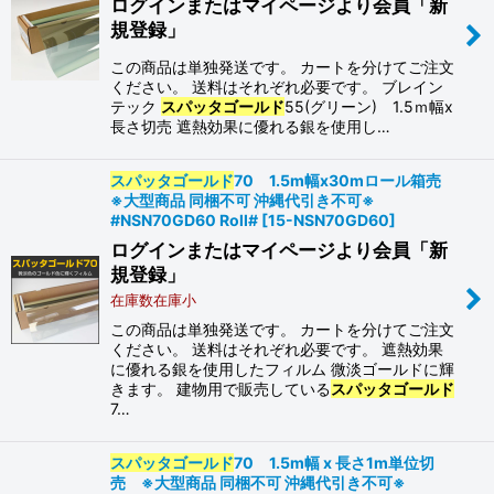
ログインまたはマイページより会員「新
規登録」
この商品は単独発送です。 カートを分けてご注文
ください。 送料はそれぞれ必要です。 ブレイン
テック
スパッタゴールド
55(グリーン) 1.5ｍ幅x
長さ切売 遮熱効果に優れる銀を使用し…
スパッタゴールド
70 1.5m幅x30mロール箱売
※大型商品 同梱不可 沖縄代引き不可※
#NSN70GD60 Roll#
[
15-NSN70GD60
]
ログインまたはマイページより会員「新
規登録」
在庫数在庫小
この商品は単独発送です。 カートを分けてご注文
ください。 送料はそれぞれ必要です。 遮熱効果
に優れる銀を使用したフィルム 微淡ゴールドに輝
きます。 建物用で販売している
スパッタゴールド
7…
スパッタゴールド
70 1.5m幅 x 長さ1m単位切
売 ※大型商品 同梱不可 沖縄代引き不可※