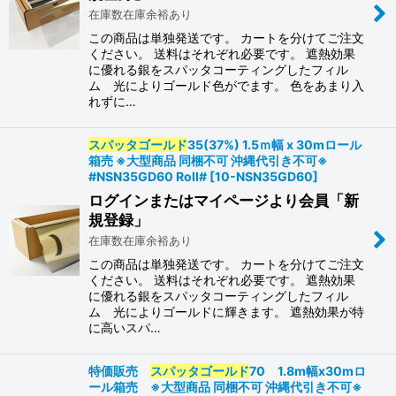
在庫数在庫余裕あり
この商品は単独発送です。 カートを分けてご注文
ください。 送料はそれぞれ必要です。 遮熱効果
に優れる銀をスパッタコーティングしたフィル
ム 光によりゴールド色がでます。 色をあまり入
れずに…
スパッタゴールド
35(37%) 1.5ｍ幅 x 30mロール
箱売 ※大型商品 同梱不可 沖縄代引き不可※
#NSN35GD60 Roll#
[
10-NSN35GD60
]
ログインまたはマイページより会員「新
規登録」
在庫数在庫余裕あり
この商品は単独発送です。 カートを分けてご注文
ください。 送料はそれぞれ必要です。 遮熱効果
に優れる銀をスパッタコーティングしたフィル
ム 光によりゴールドに輝きます。 遮熱効果が特
に高いスパ…
特価販売
スパッタゴールド
70 1.8m幅x30mロ
ール箱売 ※大型商品 同梱不可 沖縄代引き不可※