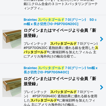
銀/ニクロム合金の３コートスパッタリングコーテ
ィングフィ…
Braintec
スパッタゴールド
７0(グリーン) 50ｃ
m幅 x 長さ切売
[
10-PSP70GN20C
]
ログインまたはマイページより会員「新
規登録」
ブレインテック
スパッタゴールド
７0(グリーン)
#PSP70GN20C 遮熱効果に優れる銀を使用した
ス
パッタゴールド
®に耐候顔料を加えたフィルム 主
にアメリカ海外向けの輸出仕様で…
Braintec
スパッタゴールド
７0(グリーン) 1m幅 x
長さ切売
[
10-PSP70GN40C
]
ログインまたはマイページより会員「新
規登録」
ブレインテック
スパッタゴールド
７0(グリー
ン) #PSP70GN40C 遮熱効果に優れる銀を使用
した
スパッタゴールド
®に耐候顔料を加えたフィ
ルム 主にアメリカ海外向けの輸出…