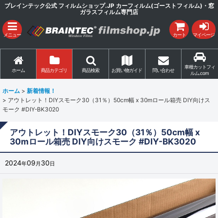
ブレインテック公式 フィルムショップ.JP カーフィルム(ゴーストフィルム)・窓
ガラスフィルム専門店
メニュー
カート
マイページ
車種カットフィ
ホーム
商品カテゴリ
商品検索
お買い物ガイド
問い合わせ
ルム.com
ホーム
>
新着情報！
>
アウトレット！DIYスモーク30（31％）50cm幅 x 30mロール箱売 DIY向けス
モーク #DIY-BK3020
アウトレット！DIYスモーク30（31％）50cm幅 x
30mロール箱売 DIY向けスモーク #DIY-BK3020
2024
09
30
年
月
日