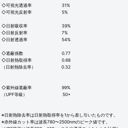
◇可視光透過率 31%
◇可視光反射率 5%
◇日射吸収率 39%
◇日射反射率 7%
◇日射透過率 54%
◇遮蔽係数 0.77
◇日射熱取得率 0.68
（日射熱除去率） 0.32
◇紫外線遮蔽率 99%
（UPF等級） 50+
※日射熱除去率は日射熱取得率を1から差し引いたものです。
※赤外線カット率は波長780〜2500nmのピーク値です。