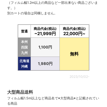
（フィルム幅1.2m以上の商品など一部出来ない商品ございま
す。）
別カートの場合は同梱しません。
商品代金(税込)
商品代金(税込)
普通
~21,999円
22,000円~
本州
1,100円
四国
九州
無料
北海道
1,980円
沖縄
2023/10/02-
大型商品送料
フィルム幅1.5m以上など商品名で※大型商品※と記載されてい
る商品