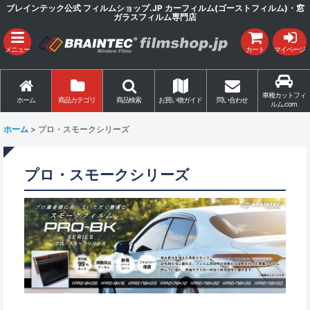
ブレインテック公式 フィルムショップ.JP カーフィルム(ゴーストフィルム)・窓
ガラスフィルム専門店
メニュー
カート
マイページ
車種カットフィ
ホーム
商品カテゴリ
商品検索
お買い物ガイド
問い合わせ
ルム.com
ホーム
>
プロ・スモークシリーズ
プロ・スモークシリーズ