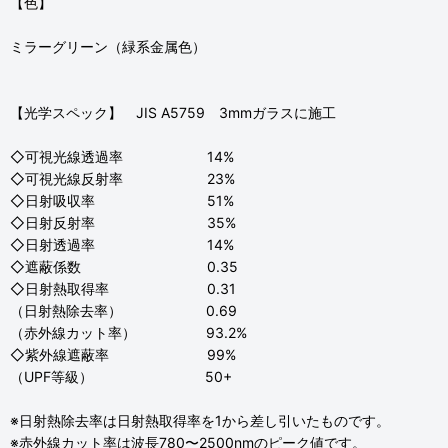
【色】
ミラーグリーン（緑系金属色）
【光学スペック】 JIS A5759 3mmガラスに施工
◇可視光線透過率 14%
◇可視光線反射率 23%
◇日射吸収率 51%
◇日射反射率 35%
◇日射透過率 14%
◇遮蔽係数 0.35
◇日射熱取得率 0.31
（日射熱除去率） 0.69
（赤外線カット率） 93.2%
◇紫外線遮蔽率 99%
（UPF等級） 50+
※日射熱除去率は日射熱取得率を1から差し引いたものです。
※赤外線カット率は波長780〜2500nmのピーク値です。