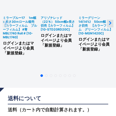
ミラーブルー17 1m幅
アリゾナレッド
ミラーグリーン
x 長さ30ｍロール箱売
（22％） 50cm幅x長さ
14(14%) 50cm幅 x 長
【カラーフィルム ブル
切売【カラーフィルム】
さ切売 【カラーフィル
ーフィルム】 #青
[
10-STD20RD20C
]
ム グリーンフィルム】
MBL1740 Roll #
[
10-
[
10-MGN1420C
]
ログインまたはマ
MBL1740
]
ログインまたはマ
イページより会員
ログインまたはマ
イページより会員
「新規登録」
イページより会員
「新規登録」
「新規登録」
送料について
送料（カート内で自動計算されます。）