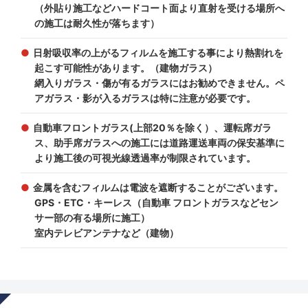
（外貼り施工などハードコート面より直射を受ける場所へ
の施工は耐久性が落ちます）
日射吸収率の上がるフィルムを施工する事により熱割れを
起こす可能性があります。（建物ガラス）
網入りガラス・傷が有るガラスにはお勧めできません。ペ
アガラス・影が入るガラスは特に注意が必要です。
自動車フロントガラス(上部20％を除く）、運転席ガラ
ス、助手席ガラスへの施工には道路運送車両の保安基準に
より施工後の可視光線透過率が制限されています。
金属を含むフィルムは電波を遮断することがございます。
GPS・ETC・キーレス（自動車 フロントガラスなどセン
サー部の有る場所に施工）
室内テレビアンテナなど（建物）