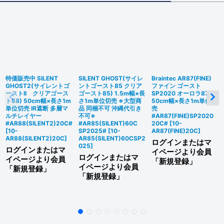
特価販売中 SILENT
SILENT GHOST(サイレ
Braintec AR87(FINE)
GHOST2(サイレントゴ
ントゴースト85 クリア
ファイン ゴースト
ーストII クリアゴース
ゴースト85) 1.5m幅×長
SP2020 オーロラ87
ト88) 50cm幅×長さ1m
さ1m単位切売 ※大型商
50cm幅×長さ1m単位切
単位切売 IR遮断 多層マ
品 同梱不可 沖縄代引き
売
ルチレイヤー
不可※
#AR87(FINE)SP2020
#AR88(SILENT2)20C#
#AR85(SILENT)60C
20C#
[
10-
[
10-
SP2025#
[
10-
AR87(FINE)20C
]
AR88(SILENT2)20C
]
AR85(SILENT)60CSP2
ログインまたはマ
025
]
ログインまたはマ
イページより会員
ログインまたはマ
イページより会員
「新規登録」
イページより会員
「新規登録」
「新規登録」