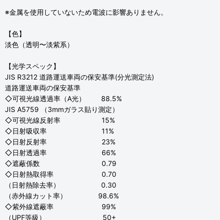
※金属を使用していないため電波に影響ありません。
【色】
淡色（透明〜淡紫系）
【光学スペック】
JIS R3212 道路運送車両の保安基準(分光測定法)
道路運送車両の保安基準
◇可視光線透過率（A光） 88.5%
JIS A5759 （3mmガラス貼り測定）
◇可視光線反射率 15%
◇日射吸収率 11%
◇日射反射率 23%
◇日射透過率 66%
◇遮蔽係数 0.79
◇日射熱取得率 0.70
（日射熱除去率） 0.30
（赤外線カット率） 98.6%
◇紫外線遮蔽率 99%
（UPF等級） 50+