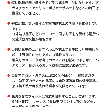
特に記載が無い限り全てガラス施工専用品になります。プ
ラスチック・アクリル・ポリカーポネートなどへの施工は
推奨していません。
特に記載が無い限り全て室内側施工の内貼りを推奨してい
ます。
（外貼り施工などハードコート面より直射を受ける場所へ
の施工は耐久性が落ちます）
日射吸収率の上がるフィルムを施工する事により熱割れを
起こす可能性があります。（建物ガラス）
網入りガラス・傷が有るガラスにはお勧めできません。ペ
アガラス・影が入るガラスは特に注意が必要です。
自動車フロントガラス(上部20％を除く）、運転席ガラ
ス、助手席ガラスへの施工には道路運送車両の保安基準に
より施工後の可視光線透過率が制限されています。
金属を含むフィルムは電波を遮断することがございます。
GPS・ETC・キーレス（自動車 フロントガラスなどセン
サー部の有る場所に施工）