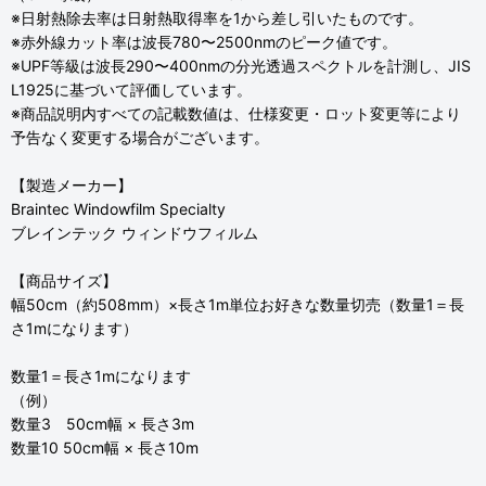
※日射熱除去率は日射熱取得率を1から差し引いたものです。
※赤外線カット率は波長780〜2500nmのピーク値です。
※UPF等級は波長290〜400nmの分光透過スペクトルを計測し、JIS
L1925に基づいて評価しています。
※商品説明内すべての記載数値は、仕様変更・ロット変更等により
予告なく変更する場合がございます。
【製造メーカー】
Braintec Windowfilm Specialty
ブレインテック ウィンドウフィルム
【商品サイズ】
幅50cm（約508mm）×長さ1m単位お好きな数量切売（数量1＝長
さ1mになります）
数量1＝長さ1mになります
（例）
数量3 50cm幅 × 長さ3m
数量10 50cm幅 × 長さ10m