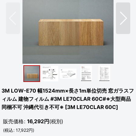
3M LOW-E70 幅1524mm×長さ1m単位切売 窓ガラスフ
ィルム 建物フィルム #3M LE70CLAR 60C#※大型商品
同梱不可 沖縄代引き不可※
[
3M LE70CLAR 60C
]
販売価格
:
16,292
円
(税別)
(
税込
:
17,922
円
)