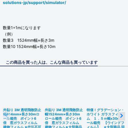
solutions-jp/support/simulator/
数量1=1mになります
（例）
数量3 1524mm幅×長さ3m
数量10 1524mm幅×長さ10m
この商品を買った人は、こんな商品も買っています
外貼り 3M 透明飛散防止
外貼り 3M 透明飛散防止
特価！グラデーション・
幅914mm×長さ30mロ
幅1524mm×長さ30m
ホワイト ガラスフィル
ール箱売 ポイント6
ロール箱売 ポイント6
ム １．５ｍ幅x30mロ
倍 窓ガラスフィルム
倍 窓ガラスフィルム
ール箱売 【ウインドフ
建物フィルム ※代引不可
建物フィルム※大型商品
ィルム】 ※大型商品 同