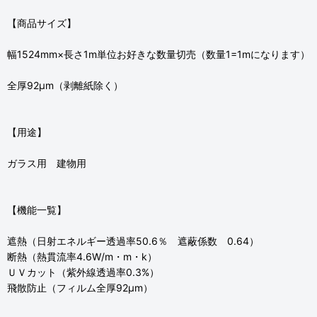
【商品サイズ】
幅1524mm×長さ1m単位お好きな数量切売（数量1=1mになります）
全厚92μm（剥離紙除く）
【用途】
ガラス用 建物用
【機能一覧】
遮熱（日射エネルギー透過率50.6％ 遮蔽係数 0.64）
断熱（熱貫流率4.6W/m・m・k）
ＵＶカット（紫外線透過率0.3%）
飛散防止（フィルム全厚92μm）