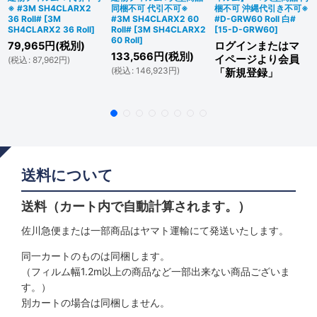
※ #3M SH4CLARX2
同梱不可 代引不可※
梱不可 沖縄代引き不可※
36 Roll#
[
3M
#3M SH4CLARX2 60
#D-GRW60 Roll 白#
SH4CLARX2 36 Roll
]
Roll#
[
3M SH4CLARX2
[
15-D-GRW60
]
60 Roll
]
79,965
円
(税別)
ログインまたはマ
133,566
円
(税別)
イページより会員
(
税込
:
87,962
円
)
(
税込
:
146,923
円
)
「新規登録」
送料について
送料（カート内で自動計算されます。）
佐川急便または一部商品はヤマト運輸にて発送いたします。
同一カートのものは同梱します。
（フィルム幅1.2m以上の商品など一部出来ない商品ございま
す。）
別カートの場合は同梱しません。