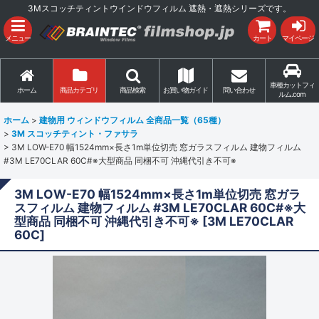
3Mスコッチティントウインドウフィルム 遮熱・遮熱シリーズです。
メニュー
カート
マイページ
車種カットフィ
ホーム
商品カテゴリ
商品検索
お買い物ガイド
問い合わせ
ルム.com
ホーム
>
建物用 ウィンドウフィルム 全商品一覧（65種）
>
3M スコッチティント・ファサラ
>
3M LOW-E70 幅1524mm×長さ1m単位切売 窓ガラスフィルム 建物フィルム
#3M LE70CLAR 60C#※大型商品 同梱不可 沖縄代引き不可※
3M LOW-E70 幅1524mm×長さ1m単位切売 窓ガラ
スフィルム 建物フィルム #3M LE70CLAR 60C#※大
型商品 同梱不可 沖縄代引き不可※
[
3M LE70CLAR
60C
]