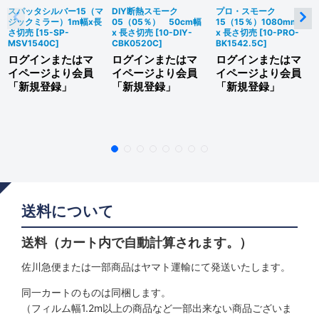
スパッタシルバー15（マ
DIY断熱スモーク
プロ・スモーク
ジックミラー）1m幅x長
05（05％） 50cm幅
15（15％）1080mm幅
さ切売
[
15-SP-
x 長さ切売
[
10-DIY-
x 長さ切売
[
10-PRO-
MSV1540C
]
CBK0520C
]
BK1542.5C
]
ログインまたはマ
ログインまたはマ
ログインまたはマ
イページより会員
イページより会員
イページより会員
「新規登録」
「新規登録」
「新規登録」
送料について
送料（カート内で自動計算されます。）
佐川急便または一部商品はヤマト運輸にて発送いたします。
同一カートのものは同梱します。
（フィルム幅1.2m以上の商品など一部出来ない商品ございま