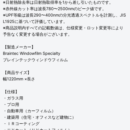
※日射熱除去率は日射熱取得率を1から差し引いたものです。
※赤外線カット率は波長780〜2500nmのピーク値です。
※UPF等級は波長290〜400nmの分光透過スペクトルを計測し、JIS
L1925に基づいて評価しています。
※商品説明内すべての記載数値は、仕様変更・ロット変更等により
予告なく変更する場合がございます。
【製造メーカー】
Braintec Windowfilm Specialty
ブレインテックウィンドウフィルム
【商品サイズ】
幅1220mm ×長さ
【仕様】
・ガラス用
・プロ用
・自動車用（カーフィルム）
・建築用（住宅・オフィスなど建物に）
・ＩＲコーティング
・ＵＶカット（ＵＶカットフィルム）