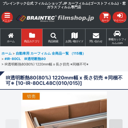
ブレインテック公式 フィルムショップ.JP カーフィルム(ゴーストフィルム)・窓
ガラスフィルム専門店
メニュー
カート
マイページ
車種カットフィ
ホーム
商品カテゴリ
商品検索
お買い物ガイド
問い合わせ
ルム.com
ホーム
>
自動車用 カーフィルム 全商品一覧 （115種）
>
#IR-80CL IR透明断熱80
>
IR透明断熱80(80%) 1220mm幅 x 長さ切売 ※同梱不可※
IR透明断熱80(80%) 1220mm幅 x 長さ切売 ※同梱不
可※
[
10-IR-80CL48C(010/015)
]