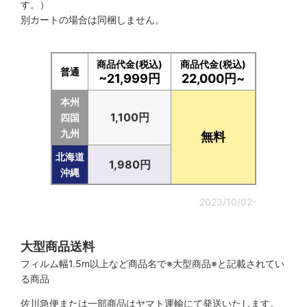
す。）
別カートの場合は同梱しません。
商品代金(税込)
商品代金(税込)
普通
~21,999円
22,000円~
本州
1,100円
四国
九州
無料
北海道
1,980円
沖縄
2023/10/02-
大型商品送料
フィルム幅1.5m以上など商品名で※大型商品※と記載されてい
る商品
佐川急便または一部商品はヤマト運輸にて発送いたします。