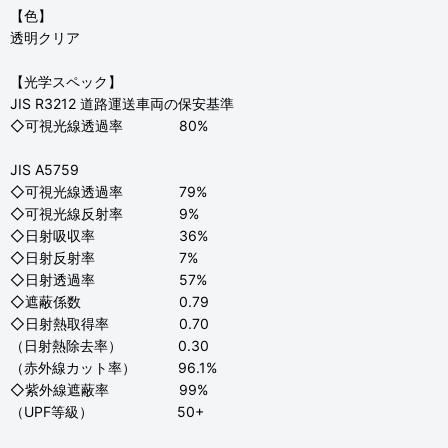
【色】
透明クリア
【光学スペック】
JIS R3212 道路運送車両の保安基準
◇可視光線透過率 80%
JIS A5759
◇可視光線透過率 79%
◇可視光線反射率 9%
◇日射吸収率 36%
◇日射反射率 7%
◇日射透過率 57%
◇遮蔽係数 0.79
◇日射熱取得率 0.70
（日射熱除去率） 0.30
（赤外線カット率） 96.1%
◇紫外線遮蔽率 99%
（UPF等級） 50+