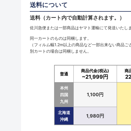
送料について
送料（カート内で自動計算されます。）
佐川急便または一部商品はヤマト運輸にて発送いたし
同一カートのものは同梱します。
（フィルム幅1.2m以上の商品など一部出来ない商品ご
別カートの場合は同梱しません。
商品代金(税込)
商
普通
~21,999円
2
本州
1,100円
四国
九州
北海道
1,980円
沖縄