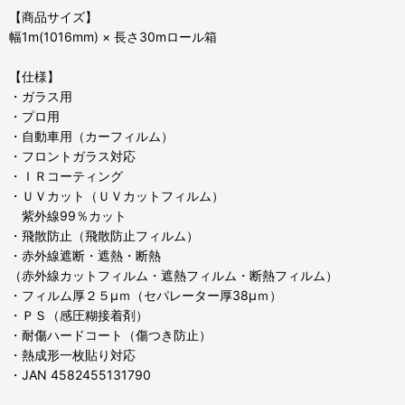
【商品サイズ】
幅1m(1016mm) × 長さ30mロール箱
【仕様】
・ガラス用
・プロ用
・自動車用（カーフィルム）
・フロントガラス対応
・ＩＲコーティング
・ＵＶカット（ＵＶカットフィルム）
紫外線99％カット
・飛散防止（飛散防止フィルム）
・赤外線遮断・遮熱・断熱
（赤外線カットフィルム・遮熱フィルム・断熱フィルム）
・フィルム厚２５μｍ（セパレーター厚38μｍ）
・ＰＳ（感圧糊接着剤）
・耐傷ハードコート（傷つき防止）
・熱成形一枚貼り対応
・JAN 4582455131790