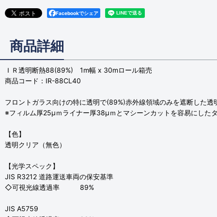
Facebookでシェア
商品詳細
ＩＲ透明断熱88(89%) 1m幅 x 30mロール箱売
商品コード：IR-88CL40
フロントガラス向けの特に透明で(89%)赤外線領域のみを遮断した透
※フィルム厚25μｍライナー厚38μｍとマシーンカットを容易にした
【色】
透明クリア（無色）
【光学スペック】
JIS R3212 道路運送車両の保安基準
◇可視光線透過率 89%
JIS A5759