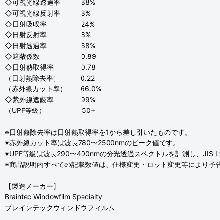
◇可視光線透過率 88%
◇可視光線反射率 8%
◇日射吸収率 24%
◇日射反射率 8%
◇日射透過率 68%
◇遮蔽係数 0.89
◇日射熱取得率 0.78
（日射熱除去率） 0.22
（赤外線カット率） 66.0%
◇紫外線遮蔽率 99%
（UPF等級） 50+
※日射熱除去率は日射熱取得率を1から差し引いたものです。
※赤外線カット率は波長780〜2500nmのピーク値です。
※UPF等級は波長290〜400nmの分光透過スペクトルを計測し、JIS 
※商品説明内すべての記載数値は、仕様変更・ロット変更等により予
【製造メーカー】
Braintec Windowfilm Specialty
ブレインテックウィンドウフィルム