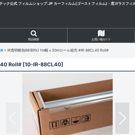
テック公式 フィルムショップ.JP カーフィルム(ゴーストフィルム)・窓ガラスフィ
商品検索
お買い物ガイド
88
>
IR透明断熱88(89%) 1m幅 x 30mロール箱売 #IR-88CL40 Roll#
0 Roll#
[
10-IR-88CL40
]