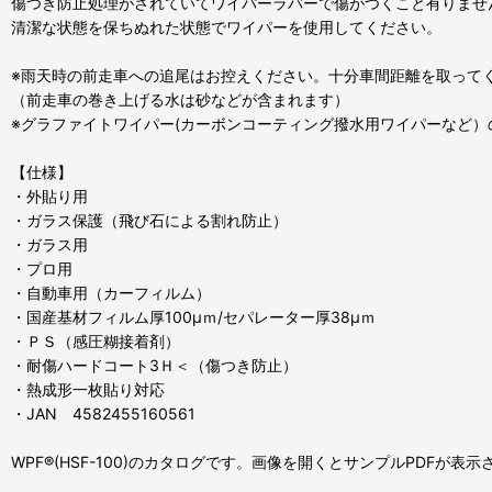
傷つき防止処理がされていてワイパーラバーで傷がつくこと有りませ
清潔な状態を保ちぬれた状態でワイパーを使用してください。
※雨天時の前走車への追尾はお控えください。十分車間距離を取って
（前走車の巻き上げる水は砂などが含まれます）
※グラファイトワイパー(カーボンコーティング撥水用ワイパーなど
【仕様】
・外貼り用
・ガラス保護（飛び石による割れ防止）
・ガラス用
・プロ用
・自動車用（カーフィルム）
・国産基材フィルム厚100μｍ/セパレーター厚38μｍ
・ＰＳ（感圧糊接着剤）
・耐傷ハードコート3Ｈ＜（傷つき防止）
・熱成形一枚貼り対応
・JAN 4582455160561
WPF®(HSF-100)のカタログです。画像を開くとサンプルPDFが表