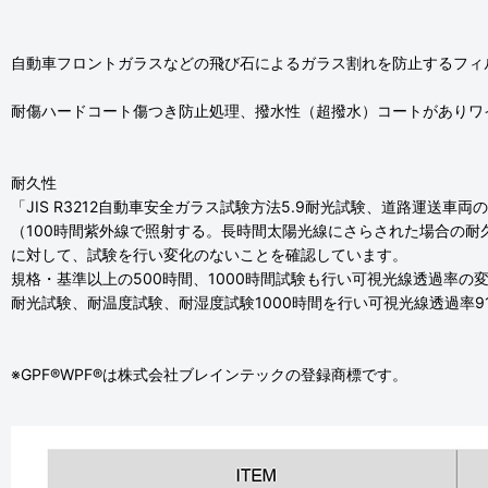
自動車フロントガラスなどの飛び石によるガラス割れを防止するフィ
耐傷ハードコート傷つき防止処理、撥水性（超撥水）コートがありワ
耐久性
「JIS R3212自動車安全ガラス試験方法5.9耐光試験、道路運送車両
（100時間紫外線で照射する。長時間太陽光線にさらされた場合の耐
に対して、試験を行い変化のないことを確認しています。
規格・基準以上の500時間、1000時間試験も行い可視光線透過率の
耐光試験、耐温度試験、耐湿度試験1000時間を行い可視光線透過率
※GPF®WPF®は株式会社ブレインテックの登録商標です。