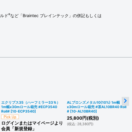
®
ルド
など「Braintec ブレインテック」の併記もしくは
エクリプス35（ハーフミラー33％）
ALブロンズメタル10(10%) 1m幅
1m幅x30mロール箱売 #ECP3540
x30mロール箱売 #茶AL10BR40 Roll
Roll#
[
10-ECP3540
]
#
[
10-AL10BR40
]
25,800
円
(税別)
ログインまたはマイページより
(
税込
:
28,380
円
)
会員「新規登録」