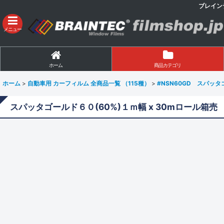
ブレイン
メニュー
ホーム
商品カテゴリ
ホーム
>
自動車用 カーフィルム 全商品一覧 （115種）
>
#NSN60GD スパッタ
スパッタゴールド６０(60%)１ｍ幅 x 30mロール箱売 #N