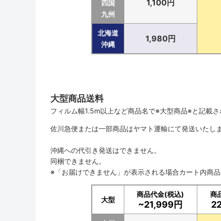
1,100円
四国
九州
北海道
1,980円
沖縄
大型商品送料
フィルム幅1.5m以上など商品名で※大型商品※と記載
佐川急便または一部商品はヤマト運輸にて発送いたし
沖縄への代引き発送はできません。
同梱できません。
※「お届けできません」が表示される場合カート内商
商品代金(税込)
商
大型
~21,999円
2