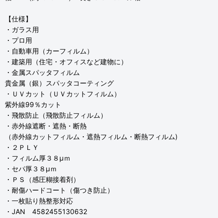
【仕様】
・ガラス用
・プロ用
・自動車用（カーフィルム）
・建築用（住宅・オフィスなど建物に）
・金属スパッタフィルム
貴金属（銀）スパッタコーティング
・ＵＶカット（ＵＶカットフィルム）
紫外線99％カット
・飛散防止（飛散防止フィルム）
・赤外線遮断・遮熱・断熱
（赤外線カットフィルム・遮熱フィルム・断熱フィルム)
・２ＰＬＹ
・フィルム厚３８μｍ
・セパ厚３８μｍ
・ＰＳ（感圧糊接着剤）
・耐傷ハードコート（傷つき防止）
・一枚貼り熱整形対応
・JAN 4582455130632