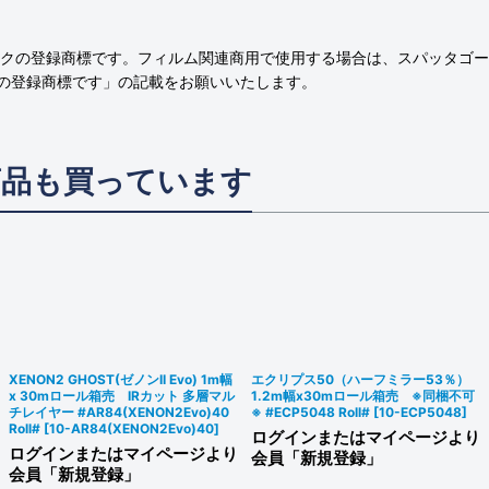
クの登録商標です。フィルム関連商用で使用する場合は、スパッタゴー
の登録商標です」の記載をお願いいたします。
商品も買っています
XENON2 GHOST(ゼノンII Evo) 1m幅
エクリプス50（ハーフミラー53％）
x 30mロール箱売 IRカット 多層マル
1.2m幅x30mロール箱売 ※同梱不可
チレイヤー #AR84(XENON2Evo)40
※ #ECP5048 Roll#
[
10-ECP5048
]
Roll#
[
10-AR84(XENON2Evo)40
]
ログインまたはマイページより
ログインまたはマイページより
会員「新規登録」
会員「新規登録」