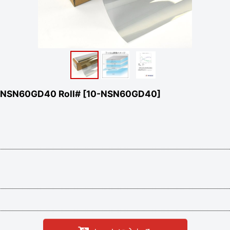
N60GD40 Roll#
[
10-NSN60GD40
]