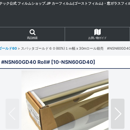
テック公式 フィルムショップ.JP カーフィルム(ゴーストフィルム)・窓ガラスフィ
商品検索
お買い物ガイド
ゴールド60
>
スパッタゴールド６０(60%)１ｍ幅 x 30mロール箱売 #NSN60GD40 R
SN60GD40 Roll#
[
10-NSN60GD40
]