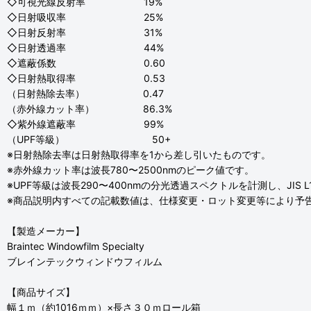
◇可視光線反射率 19%
◇日射吸収率 25%
◇日射反射率 31%
◇日射透過率 44%
◇遮蔽係数 0.60
◇日射熱取得率 0.53
（日射熱除去率） 0.47
（赤外線カット率） 86.3%
◇紫外線遮蔽率 99%
（UPF等級） 50+
※日射熱除去率は日射熱取得率を1から差し引いたものです。
※赤外線カット率は波長780〜2500nmのピーク値です。
※UPF等級は波長290〜400nmの分光透過スペクトルを計測し、JIS 
※商品説明内すべての記載数値は、仕様変更・ロット変更等により予
【製造メーカー】
Braintec Windowfilm Specialty
ブレインテックウィンドウフィルム
【商品サイズ】
幅１ｍ（約1016ｍｍ）×長さ３０ｍロール箱