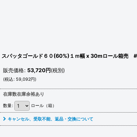
スパッタゴールド６０(60%)１ｍ幅 x 30mロール箱売 #NS
販売価格
:
53,720
円
(税別)
(
税込
:
59,092
円
)
在庫数在庫余裕あり
数量
:
ロール（箱）
キャンセル、受取不能、返品・交換について