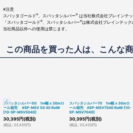
※注意
®
®
スパッタゴールド
、スパッタシルバー
は当社株式会社ブレインテッ
®
®
「スパッタゴールド
、スパッタシルバー
は株式会社ブレインテック
当社商品以外への使用は禁じます。
この商品を買った人は、こんな
スパッタシルバー50 1m幅 x 30mロ
スパッタシルバー70 1m幅 x 30mロ
ール箱売 #SP-MSV 50 40 Roll#
ール箱売 #SP-MSV7040 Roll#
[
10-
[
10-SP-MSV5040
]
SP-MSV7040
]
30,395
円
(税別)
30,395
円
(税別)
(
税込
:
33,435
円
)
(
税込
:
33,435
円
)