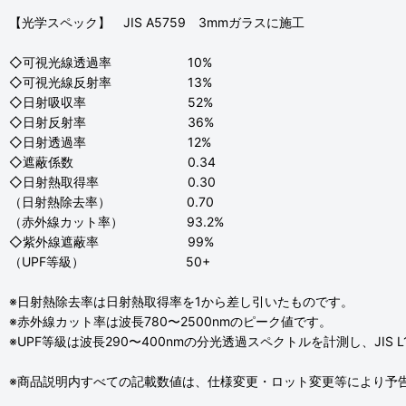
【光学スペック】 JIS A5759 3mmガラスに施工
◇可視光線透過率 10%
◇可視光線反射率 13%
◇日射吸収率 52%
◇日射反射率 36%
◇日射透過率 12%
◇遮蔽係数 0.34
◇日射熱取得率 0.30
（日射熱除去率） 0.70
（赤外線カット率） 93.2%
◇紫外線遮蔽率 99%
（UPF等級） 50+
※日射熱除去率は日射熱取得率を1から差し引いたものです。
※赤外線カット率は波長780〜2500nmのピーク値です。
※UPF等級は波長290〜400nmの分光透過スペクトルを計測し、JIS 
※商品説明内すべての記載数値は、仕様変更・ロット変更等により予