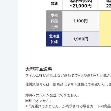
商品代金(税込)
商
普通
~21,999円
2
本州
1,100円
四国
九州
北海道
1,980円
沖縄
大型商品送料
フィルム幅1.5m以上など商品名で※大型商品※と記載
佐川急便または一部商品はヤマト運輸にて発送いたし
沖縄への代引き発送はできません。
同梱できません。
※「お届けできません」が表示される場合カート内商