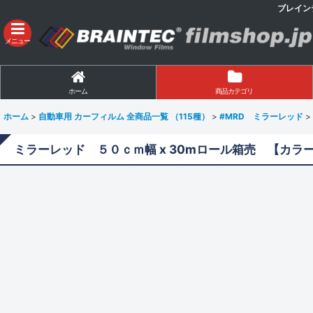
ブレイン
メニュー
ホーム
商品カテゴリ
ホーム
>
自動車用 カーフィルム 全商品一覧 （115種）
>
#MRD ミラーレッド
>
ミラーレッド ５０ｃｍ幅 x 30mロール箱売 【カラーフィ