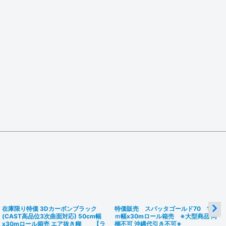
在庫限り特価 3Dカーボンブラック
特価販売 スパッタゴールド70 1.8
(CAST高品位3次曲面対応) 50cm幅
ｍ幅x30mロール箱売 ※大型商品 同
x30mロール箱売 エア抜き糊 【ラ
梱不可 沖縄代引き不可※