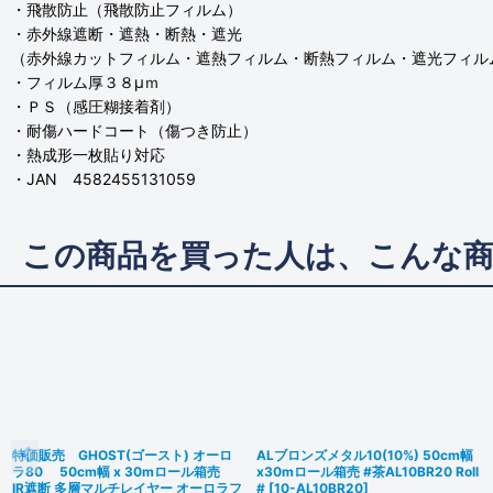
・飛散防止（飛散防止フィルム）
・赤外線遮断・遮熱・断熱・遮光
（赤外線カットフィルム・遮熱フィルム・断熱フィルム・遮光フィル
・フィルム厚３８μｍ
・ＰＳ（感圧糊接着剤）
・耐傷ハードコート（傷つき防止）
・熱成形一枚貼り対応
・JAN 4582455131059
この商品を買った人は、こんな
特価販売 GHOST(ゴースト) オーロ
ALブロンズメタル10(10%) 50cm幅
ラ80 50cm幅 x 30mロール箱売
x30mロール箱売 #茶AL10BR20 Roll
IR遮断 多層マルチレイヤー オーロラフ
#
[
10-AL10BR20
]