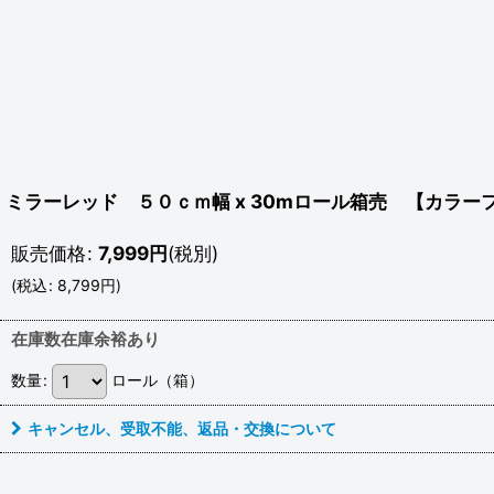
ミラーレッド ５０ｃｍ幅 x 30mロール箱売 【カラーフィル
販売価格
:
7,999
円
(税別)
(
税込
:
8,799
円
)
在庫数在庫余裕あり
数量
:
ロール（箱）
キャンセル、受取不能、返品・交換について