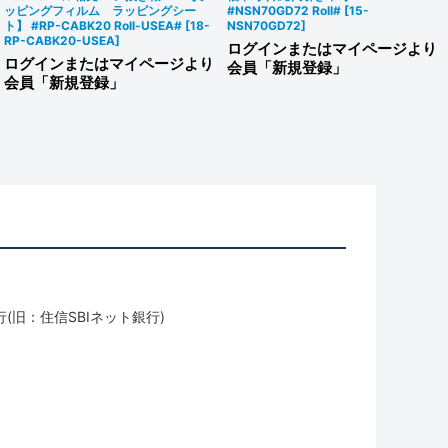
ッピングフィルム ラッピングシー
#NSN70GD72 Roll#
[
15-
ト】 #RP-CABK20 Roll-USEA#
[
18-
NSN70GD72
]
RP-CABK20-USEA
]
ログインまたはマイページより
ログインまたはマイページより
会員「新規登録」
会員「新規登録」
(旧：住信SBIネット銀行)