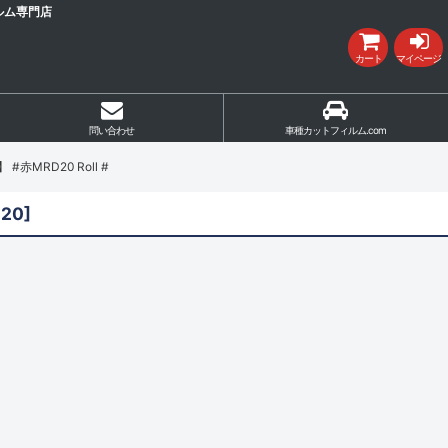
ルム専門店
カート
マイページ
問い合わせ
車種カットフィルム.com
RD20 Roll #
D20
]