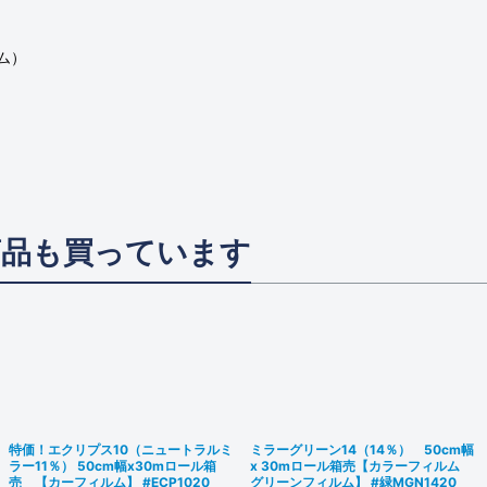
ム）
商品も買っています
特価！エクリプス10（ニュートラルミ
ミラーグリーン14（14％） 50cm幅
ラー11％） 50cm幅x30mロール箱
x 30mロール箱売【カラーフィルム
売 【カーフィルム】 #ECP1020
グリーンフィルム】 #緑MGN1420